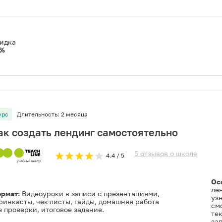
идка
%
урс
Длительность:
2 месяца
ак создать лендинг самостоятельно
5
отзывов
о
школе
4.4
/ 5
Ос
лен
рмат:
Видеоуроки в записи с презентациями,
узн
ринкасты, чек-листы, гайды, домашняя работа
см
з проверки, итоговое задание.
тек
за