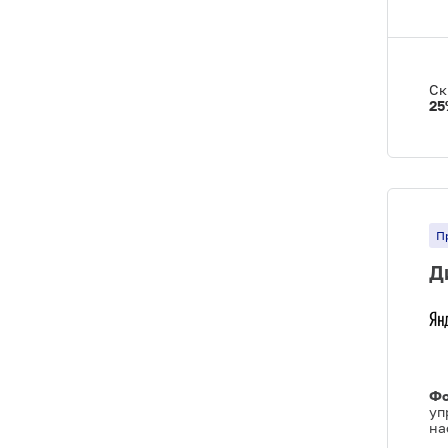
Ск
25
П
Д
Фо
уп
на