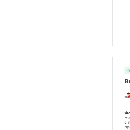
К
В
Фо
ме
с 
пр