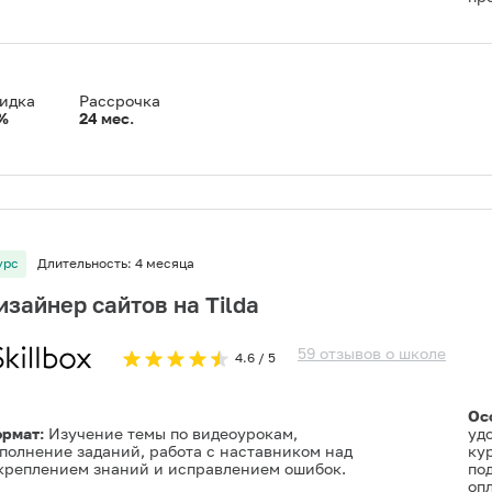
идка
Рассрочка
%
24
мес.
урс
Длительность:
4 месяца
изайнер сайтов на Tilda
59
отзывов
о
школе
4.6
/ 5
Ос
рмат:
Изучение темы по видеоурокам,
уд
полнение заданий, работа с наставником над
кур
креплением знаний и исправлением ошибок.
под
опл