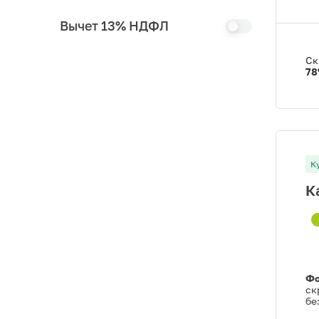
Вычет 13% НДФЛ
Ск
78
К
К
Фо
ск
бе