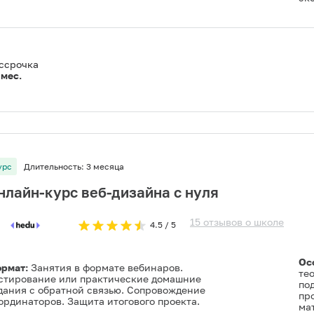
ссрочка
мес.
урс
Длительность:
3 месяца
нлайн-курс веб-дизайна с нуля
15
отзывов
о
школе
4.5
/ 5
Ос
рмат:
Занятия в формате вебинаров.
те
стирование или практические домашние
по
дания с обратной связью. Сопровождение
пр
ординаторов. Защита итогового проекта.
мат