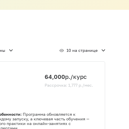
ены
10 на странице
64,000
р./курс
Рассрочка:
1,777
р./мес.
обенности:
Программа обновляется к
ждому запуску, а ключевая часть обучения —
ого практики на онлайн-занятиях с
спертами.