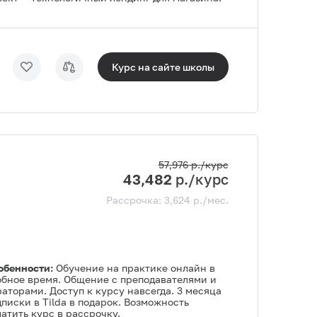
Курс на сайте
школы
57,976
р./курс
43,482
р./курс
Рассрочка:
3,624
р./мес.
обенности:
Обучение на практике онлайн в
обное время. Общение с преподавателями и
аторами. Доступ к курсу навсегда. 3 месяца
писки в Tilda в подарок. Возможность
атить курс в рассрочку.