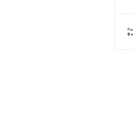
Ра
9
м