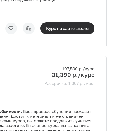
Курс на сайте
школы
107,500
р./курс
31,390
р./курс
Рассрочка:
1,307
р./мес.
обенности:
Весь процесс обучения проходит
лайн. Доступ к материалам не ограничен
мками курса, вы можете продолжить учиться,
да захотите. В течение курса вы выполните
оект — технологичный лендинг для магазина.