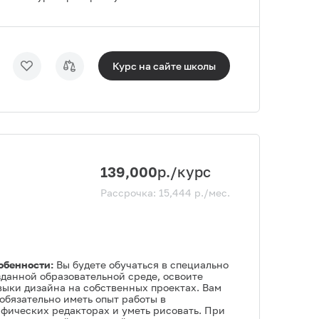
Курс на сайте
школы
139,000
р./курс
Рассрочка:
15,444
р./мес.
обенности:
Вы будете обучаться в специально
зданной образовательной среде, освоите
выки дизайна на собственных проектах. Вам
обязательно иметь опыт работы в
афических редакторах и уметь рисовать. При