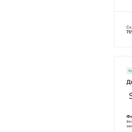
Ск
71
К
Д
Фо
вы
за