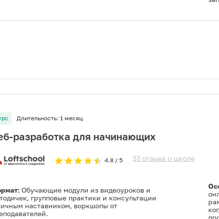
урс
Длительность:
1 месяц
еб-разработка для начинающих
33
отзыва
о
школе
4.8
/ 5
Ос
рмат:
Обучающие модули из видеоуроков и
он
тодичек, групповые практики и консультации
ра
личным наставником, воркшопы от
ког
еподавателей.
пр