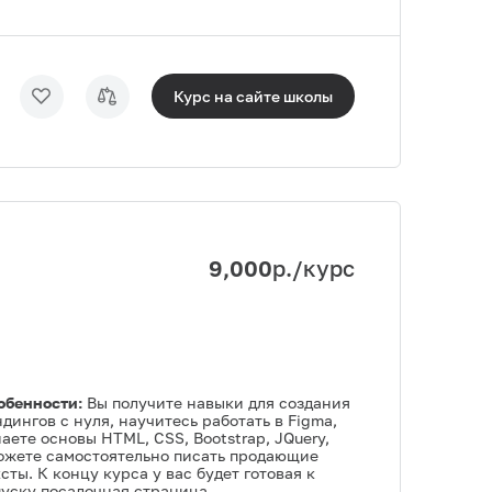
Курс на сайте
школы
9,000
р./курс
обенности:
Вы получите навыки для создания
дингов с нуля, научитесь работать в Figma,
аете основы HTML, CSS, Bootstrap, JQuery,
ожете самостоятельно писать продающие
сты. К концу курса у вас будет готовая к
пуску посадочная страница.