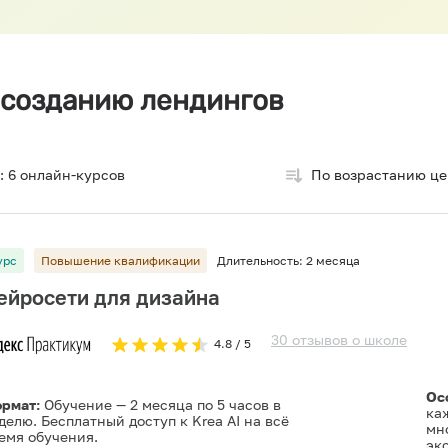
созданию лендингов
:
6
онлайн-курсов
По возрастанию ц
урс
Повышение квалификации
Длительность:
2 месяца
ейросети для дизайна
30
отзывов
о
школе
4.8
/ 5
Ос
рмат:
Обучение — 2 месяца по 5 часов в
ка
делю. Бесплатный доступ к Krea AI на всё
мн
емя обучения.
эк