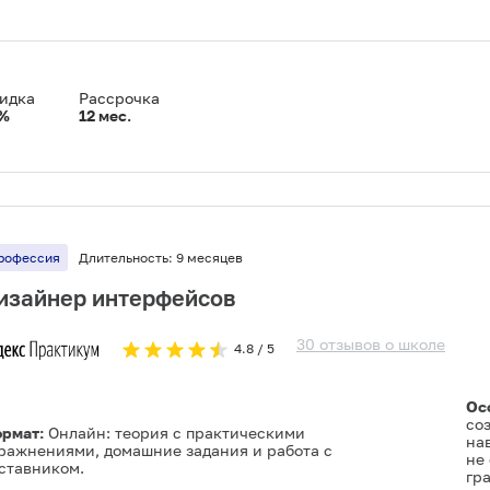
идка
Рассрочка
%
12
мес.
рофессия
Длительность:
9 месяцев
изайнер интерфейсов
30
отзывов
о
школе
4.8
/ 5
Ос
со
рмат:
Онлайн: теория с практическими
на
ражнениями, домашние задания и работа с
не 
ставником.
гр