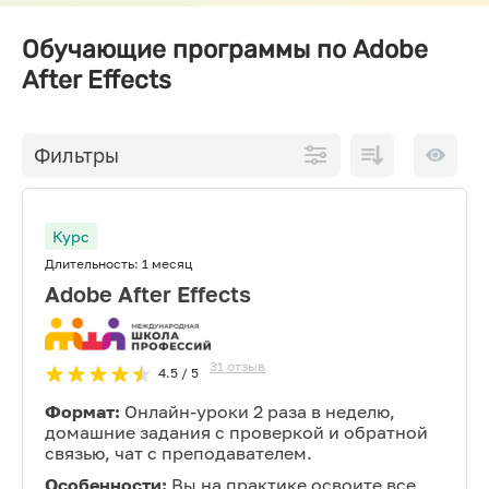
Обучающие программы по Adobe
After Effects
По
10 на
Фильтры
возрастанию
страниц
цены
Курс
Длительность:
1 месяц
Adobe After Effects
31
отзыв
4.5
/ 5
Формат:
Онлайн-уроки 2 раза в неделю,
домашние задания с проверкой и обратной
связью, чат с преподавателем.
Особенности:
Вы на практике освоите все