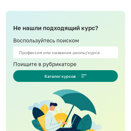
Adobe Photoshop
Adobe Illustrator
Adobe After Effects
Не нашли подходящий курс?
Archicad
Воспользуйтесь поиском
2D
Создание сайтов на Tilda
Поищите в рубрикаторе
Ландшафтный дизайн
Продуктовый дизайн
Каталог курсов
AutoCAD
CorelDRAW
Houdini