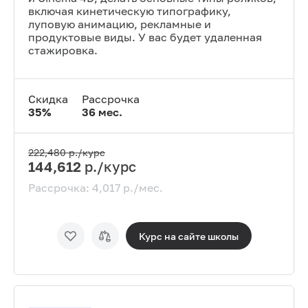
включая кинетическую типографику,
луповую анимацию, рекламные и
продуктовые виды. У вас будет удаленная
стажировка.
Скидка
Рассрочка
35
%
36
мес.
222,480
р./курс
144,612
р./курс
Рассрочка:
4,017
р./мес.
Курс на сайте
школы