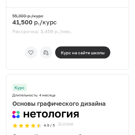
55,300
р./курс
41,500
р./курс
Рассрочка:
3,459
р./мес.
Курс на сайте
школы
Курс
Длительность:
4 месяца
Основы графического дизайна
31
отзыв
4.9
/ 5