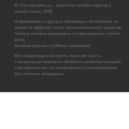
© УчисьОнлайн.ру - агрегатор онлайн-курсов и
онлайн-школ, 2026
Информация о курсах и обучающих программах не
является офертой, носит ознакомительный характер.
Точные условия размещены на официальных сайтах
школ,
авторов курсов и учебных заведений.
Вся информация на сайте, включая тексты
и визуальные элементы являются интеллектуальной
собственностью, их копирование и использование
без согласия запрещено.