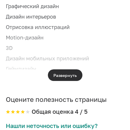
Графический дизайн
Дизайн интерьеров
Отрисовка иллюстраций
Motion-дизайн
3D
Дизайн мобильных приложений
Геймдизайн
Развернуть
Создание лендингов
Скетчинг
Оцените полезность страницы
Управление в дизайне
Figma
Общая оценка
4
/ 5
Типографика
Нашли неточность или ошибку?