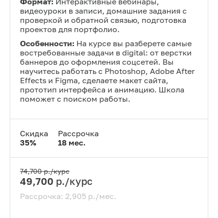
Формат:
Интерактивные вебинары,
видеоуроки в записи, домашние задания с
проверкой и обратной связью, подготовка
проектов для портфолио.
Особенности:
На курсе вы разберете самые
востребованные задачи в digital: от верстки
баннеров до оформления соцсетей. Вы
научитесь работать с Photoshop, Adobe After
Effects и Figma, сделаете макет сайта,
прототип интерфейса и анимацию. Школа
поможет с поиском работы.
Скидка
Рассрочка
35
%
18
мес.
74,700
р./курс
49,700
р./курс
Рассрочка:
2,905
р./мес.