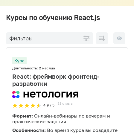
Курсы по обучению React.js
По
10 на
Фильтры
возрастанию
страниц
цены
Курс
Длительность:
2 месяца
React: фреймворк фронтенд-
разработки
31
отзыв
4.9
/ 5
Формат:
Онлайн-вебинары по вечерам и
практические задания
Особенности:
Во время курса вы создадите