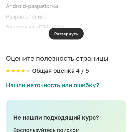
Android-разработка
Разработка игр
Верстка на HTML/CSS
Развернуть
Системное администрирование
IOS-разработка
Оцените полезность страницы
Разработка игр на Unity
PHP-разработка
Общая оценка
4
/ 5
Разработка на C#
Нашли неточность или ошибку?
DevOps
Разработка на C++
Разработка на Swift
Не нашли подходящий курс?
Информационная безопасность
Воспользуйтесь поиском