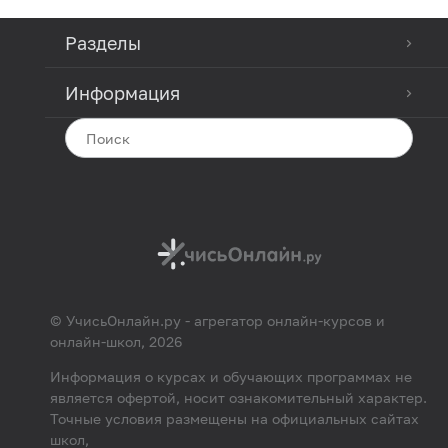
SQL
Разделы
Разработка на Vue.js
Информация
Backend-разработка
VBA программирование
Разработка ПО
Архитектор ПО/IT
Алгоритмы и структуры данных
Fullstack-разработка
© УчисьОнлайн.ру - агрегатор онлайн-курсов и
онлайн-школ, 2026
Информация о курсах и обучающих программах не
является офертой, носит ознакомительный характер.
Точные условия размещены на официальных сайтах
школ,