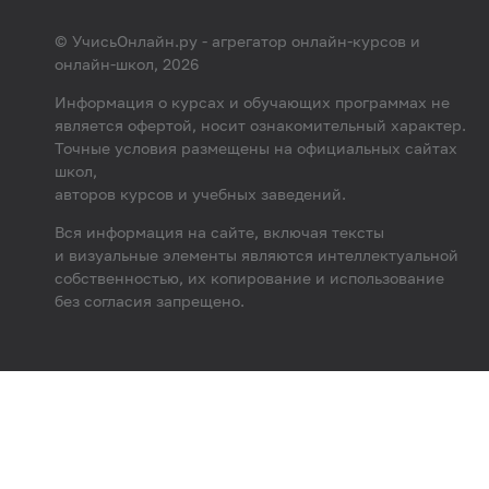
© УчисьОнлайн.ру - агрегатор онлайн-курсов и
онлайн-школ, 2026
Информация о курсах и обучающих программах не
является офертой, носит ознакомительный характер.
Точные условия размещены на официальных сайтах
школ,
авторов курсов и учебных заведений.
Вся информация на сайте, включая тексты
и визуальные элементы являются интеллектуальной
собственностью, их копирование и использование
без согласия запрещено.