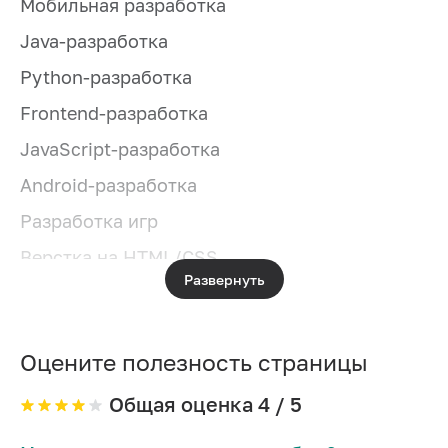
Мобильная разработка
Java-разработка
Python-разработка
Frontend-разработка
JavaScript-разработка
Android-разработка
Разработка игр
Верстка на HTML/CSS
Развернуть
Системное администрирование
IOS-разработка
Оцените полезность страницы
Разработка игр на Unity
PHP-разработка
Общая оценка
4
/ 5
Разработка на C#