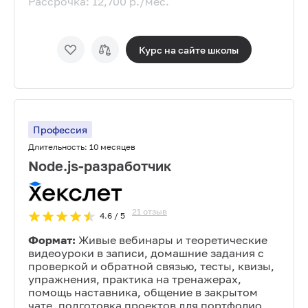
Рассрочка:
12,700
р./мес.
Курс на сайте
школы
Профессия
Длительность:
10 месяцев
Node.js-разработчик
21
отзыв
4.6
/ 5
Формат:
Живые вебинары и теоретические
видеоуроки в записи, домашние задания с
проверкой и обратной связью, тесты, квизы,
упражнения, практика на тренажерах,
помощь наставника, общение в закрытом
чате, подготовка проектов для портфолио,