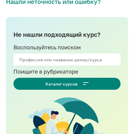
Нашли неточность или ошибку?
DevOps
Разработка на C++
Разработка на Swift
Не нашли подходящий курс?
Информационная безопасность
Воспользуйтесь поиском
1C-разработка
Golang-разработка
Поищите в рубрикаторе
VR/AR разработка
Разработка на Kotlin
Каталог курсов
Разработка игр на Unreal Engine
Фреймворк Laravel
Blockchain
Django