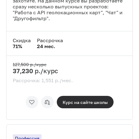
захотите. На данном курсе вы разработаете
сразу несколько выпускных проектов:
"Работа с API геолокационных карт", "Чат" и
"Другофильтр".
Скидка
Рассрочка
71
%
24
мес.
127,500
р./курс
37,230
р./курс
Рассрочка:
1,551
р./мес.
Курс на сайте
школы
Профессия