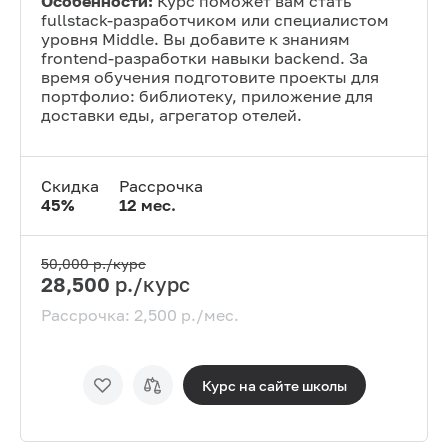
Особенности:
Курс поможет вам стать
fullstack-разработчиком или специалистом
уровня Middle. Вы добавите к знаниям
frontend-разработки навыки backend. За
время обучения подготовите проекты для
портфолио: библиотеку, приложение для
доставки еды, агрегатор отелей.
Скидка
Рассрочка
45
%
12
мес.
50,000
р./курс
28,500
р./курс
Рассрочка:
2,500
р./мес.
Курс на сайте
школы