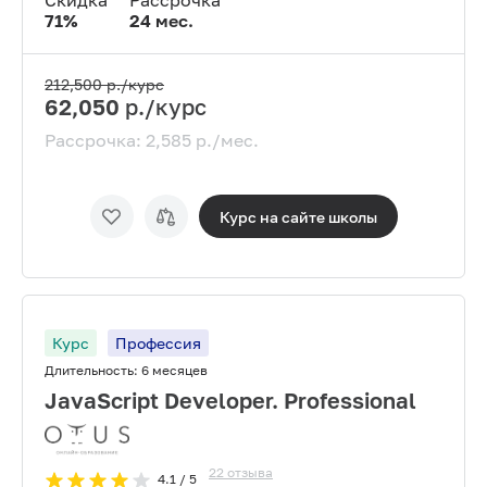
Скидка
Рассрочка
71
%
24
мес.
212,500
р./курс
62,050
р./курс
Рассрочка:
2,585
р./мес.
Курс на сайте
школы
Курс
Профессия
Длительность:
6 месяцев
JavaScript Developer. Professional
22
отзыва
4.1
/ 5