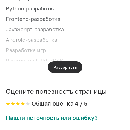
Python-разработка
Frontend-разработка
JavaScript-разработка
Android-разработка
Разработка игр
Верстка на HTML/CSS
Развернуть
Системное администрирование
IOS-разработка
Оцените полезность страницы
Разработка игр на Unity
PHP-разработка
Общая оценка
4
/ 5
Разработка на C#
Нашли неточность или ошибку?
DevOps