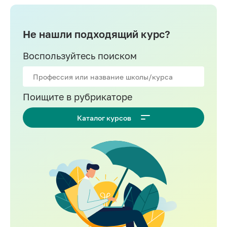
Разработка на C++
Разработка на Swift
Не нашли подходящий курс?
Информационная безопасность
Воспользуйтесь поиском
1C-разработка
Golang-разработка
Поищите в рубрикаторе
VR/AR разработка
Разработка на Kotlin
Каталог курсов
Разработка игр на Unreal Engine
Фреймворк Laravel
Blockchain
Django
Node.js
React.js