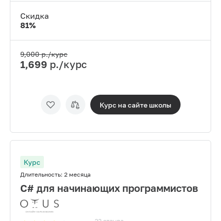
Скидка
81
%
9,000
р./курс
1,699
р./курс
Курс на сайте
школы
Курс
Длительность:
2 месяца
С# для начинающих программистов
22
отзыва