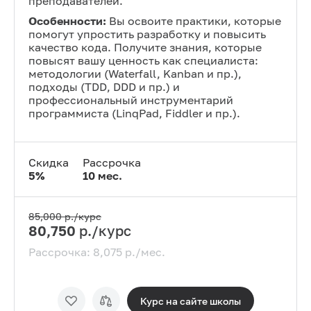
преподавателей.
Особенности:
Вы освоите практики, которые
помогут упростить разработку и повысить
качество кода. Получите знания, которые
повысят вашу ценность как специалиста:
методологии (Waterfall, Kanban и пр.),
подходы (TDD, DDD и пр.) и
профессиональный инструментарий
программиста (LinqPad, Fiddler и пр.).
Скидка
Рассрочка
5
%
10
мес.
85,000
р./курс
80,750
р./курс
Рассрочка:
8,075
р./мес.
Курс на сайте
школы