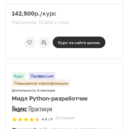
142,500
р./курс
Рассрочка:
15,833
р./мес.
Курс на сайте
школы
Курс
Профессия
Повышение квалификации
Длительность:
6 месяцев
Мидл Python-разработчик
30
отзывов
4.8
/ 5