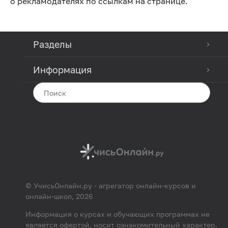
о рекламодателях по ссылкам на странице.
Разработка на React Native
SQL
Разделы
Разработка на Vue.js
Информация
Backend-разработка
VBA программирование
Разработка ПО
Архитектор ПО/IT
Алгоритмы и структуры данных
Fullstack-разработка
© УчисьОнлайн.ру - агрегатор онлайн-курсов и
онлайн-школ, 2026
Информация о курсах и обучающих программах не
является офертой, носит ознакомительный характер.