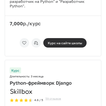
разработчик на Python" и "Разработчик
Python".
7,000
р./курс
Курс на сайте
школы
Курс
Длительность:
3 месяца
Python-фреймворк Django
59
отзывов
4.6
/ 5