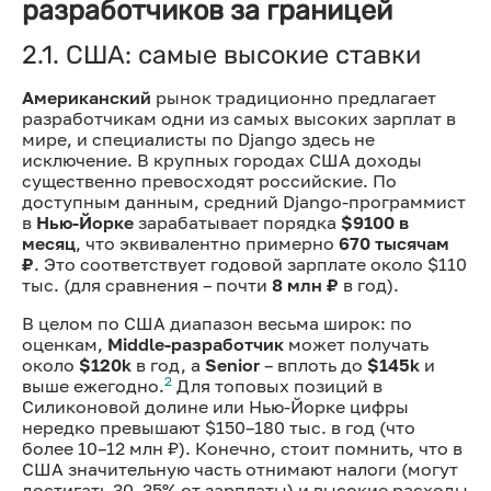
разработчиков за границей
2.1. США: самые высокие ставки
Американский
рынок традиционно предлагает
разработчикам одни из самых высоких зарплат в
мире, и специалисты по Django здесь не
исключение. В крупных городах США доходы
существенно превосходят российские. По
доступным данным, средний Django-программист
в
Нью-Йорке
зарабатывает порядка
$9100 в
месяц
, что эквивалентно примерно
670 тысячам
₽
. Это соответствует годовой зарплате около $110
тыс. (для сравнения – почти
8 млн ₽
в год).
В целом по США диапазон весьма широк: по
оценкам,
Middle-разработчик
может получать
около
$120k
в год, а
Senior
– вплоть до
$145k
и
2
выше ежегодно.
Для топовых позиций в
Силиконовой долине или Нью-Йорке цифры
нередко превышают $150–180 тыс. в год (что
более 10–12 млн ₽). Конечно, стоит помнить, что в
США значительную часть отнимают налоги (могут
достигать 30–35% от зарплаты) и высокие расходы