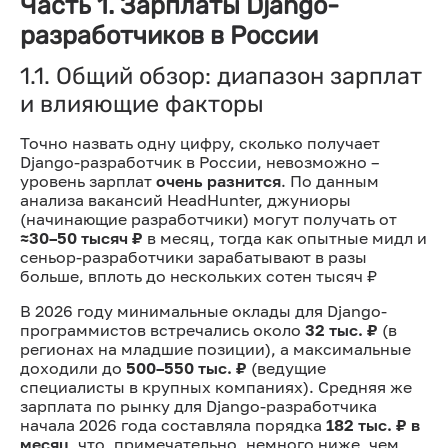
Часть 1. Зарплаты Django-
разработчиков в России
1.1. Общий обзор: диапазон зарплат
и влияющие факторы
Точно назвать одну цифру, сколько получает
Django-разработчик в России, невозможно –
уровень зарплат
очень разнится
. По данным
анализа вакансий HeadHunter, джуниоры
(начинающие разработчики) могут получать от
≈30–50 тысяч ₽
в месяц, тогда как опытные мидл и
сеньор-разработчики зарабатывают в разы
больше, вплоть до нескольких сотен тысяч ₽
В 2026 году минимальные оклады для Django-
программистов встречались около
32 тыс. ₽
(в
регионах на младшие позиции), а максимальные
доходили до
500–550 тыс. ₽
(ведущие
специалисты в крупных компаниях). Средняя же
зарплата по рынку для Django-разработчика
начала 2026 года составляла порядка
182 тыс. ₽ в
месяц
, что, примечательно, немного ниже, чем