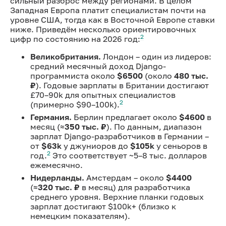
сильный разброс между регионами. В целом
Западная Европа платит специалистам почти на
уровне США, тогда как в Восточной Европе ставки
ниже. Приведём несколько ориентировочных
2
цифр по состоянию на 2026 год:
Великобритания.
Лондон – один из лидеров:
средний месячный доход Django-
программиста около
$6500
(около
480 тыс.
₽
). Годовые зарплаты в Британии достигают
£70–90k для опытных специалистов
2
(примерно $90–100k).
Германия.
Берлин предлагает около
$4600
в
месяц (≈
350 тыс. ₽
). По данным, диапазон
зарплат Django-разработчиков в Германии –
от
$63k
у джуниоров до
$105k
у сеньоров в
2
год.
Это соответствует ~5–8 тыс. долларов
ежемесячно.
Нидерланды.
Амстердам – около
$4400
(≈
320 тыс. ₽
в месяц) для разработчика
среднего уровня. Верхние планки годовых
зарплат достигают $100k+ (близко к
немецким показателям).