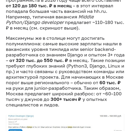
от 120 до 180 тыс. ₽ в месяц
– в этот интервал
попадала большая часть вакансий на hh.ru.
Например, типичная вакансия
Middle
Python/Django developer
предлагает ~110–180 тыс.
₽ в месяц (см. скриншот выше).
Максимумы же в столице могут достигать
полумиллиона: самые высокие зарплаты нашли в
вакансиях уровня тимлида или senior backend-
разработчика со знанием Django и опытом 3+ года
–
от 320 тыс. до 550 тыс. ₽
в месяц. Такие позиции
требуют глубоких знаний (Python3, Django, Linux и
пр.) и часто связаны с руководством команды или
архитектурой проекта. Для начинающих в Москве
порог выше регионального – обычно от
60 тыс. ₽
на руки для junior-разработчика. Таким образом,
Москва предлагает широкий разброс: от ~60–100
тысяч у джунов до
300+ тысяч ₽
у опытных
специалистов и лидов.