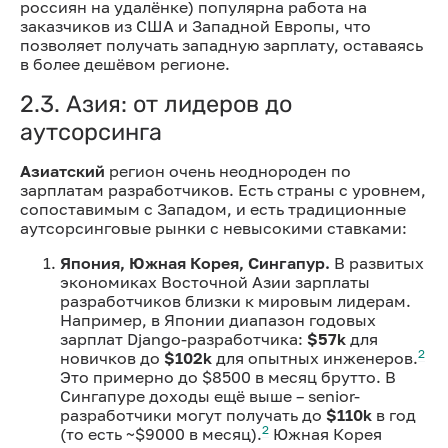
россиян на удалёнке) популярна работа на
заказчиков из США и Западной Европы, что
позволяет получать западную зарплату, оставаясь
в более дешёвом регионе.
2.3. Азия: от лидеров до
аутсорсинга
Азиатский
регион очень неоднороден по
зарплатам разработчиков. Есть страны с уровнем,
сопоставимым с Западом, и есть традиционные
аутсорсинговые рынки с невысокими ставками:
Япония, Южная Корея, Сингапур.
В развитых
экономиках Восточной Азии зарплаты
разработчиков близки к мировым лидерам.
Например, в Японии диапазон годовых
зарплат Django-разработчика:
$57k
для
2
новичков до
$102k
для опытных инженеров.
Это примерно до $8500 в месяц брутто. В
Сингапуре доходы ещё выше – senior-
разработчики могут получать до
$110k
в год
2
(то есть ~$9000 в месяц).
Южная Корея