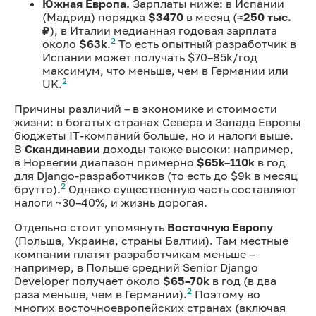
Южная Европа.
Зарплаты ниже: в Испании
(Мадрид) порядка
$3470
в месяц (≈
250 тыс.
₽
), в Италии медианная годовая зарплата
2
около
$63k
.
То есть опытный разработчик в
Испании может получать $70–85k/год
максимум, что меньше, чем в Германии или
2
UK.
Причины различий – в экономике и стоимости
жизни: в богатых странах Севера и Запада Европы
бюджеты IT-компаний больше, но и налоги выше.
В
Скандинавии
доходы также высоки: например,
в Норвегии диапазон примерно
$65k–110k
в год
для Django-разработчиков (то есть до $9k в месяц
2
брутто).
Однако существенную часть составляют
налоги ~30–40%, и жизнь дорогая.
Отдельно стоит упомянуть
Восточную Европу
(Польша, Украина, страны Балтии). Там местные
компании платят разработчикам меньше –
например, в Польше средний Senior Django
Developer получает около
$65–70k
в год (в два
2
раза меньше, чем в Германии).
Поэтому во
многих восточноевропейских странах (включая