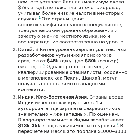
немного уступает Японии (максимум около
$78k в год), но тоже платит очень хорошо,
учитывая более низкие налоги в некоторых
2
случаях.
Эти страны ценят
высококвалифицированных специалистов,
требуют высокий уровень образования и
зачастую знание местного языка, но и
вознаграждение соответственно на уровне.
Китай.
В Китае уровень зарплат для местных
разработчиков чуть ниже японского: в
среднем от
$45k
(джун) до
$80k
(сеньор)
2
ежегодно.
Однако рынок огромен, и
квалифицированные специалисты, особенно
в мегаполисах как Пекин, Шанхай, могут
получать сопоставимо с западными
коллегами.
Индия, Юго-Восточная Азия.
Страны вроде
Индии
известны как крупные хабы
аутсорсинга, где зарплаты разработчиков
значительно ниже западных. По оценкам,
Django-программист в Индии зарабатывает
2
$13k–35k
в год в зависимости от уровня.
В
пересчёте на месяц это порядка $1000–3000