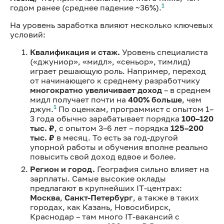
1
годом ранее (среднее падение ~36%).
На уровень заработка влияют несколько ключевых
условий:
Квалификация и стаж.
Уровень специалиста
(«джуниор», «мидл», «сеньор», тимлид)
играет решающую роль. Например, переход
от начинающего к среднему разработчику
многократно увеличивает доход
– в среднем
мидл получает почти на
400% больше
, чем
1
джун.
По оценкам, программист с опытом 1–
3 года обычно зарабатывает порядка
100–120
тыс. ₽
, с опытом 3–6 лет – порядка
125–200
тыс. ₽
в месяц. То есть за год-другой
упорной работы и обучения вполне реально
повысить свой доход вдвое и более.
Регион и город.
География сильно влияет на
зарплаты. Самые высокие оклады
предлагают в крупнейших IT-центрах:
Москва
,
Санкт-Петербург
, а также в таких
городах, как Казань, Новосибирск,
Краснодар – там много IT-вакансий с