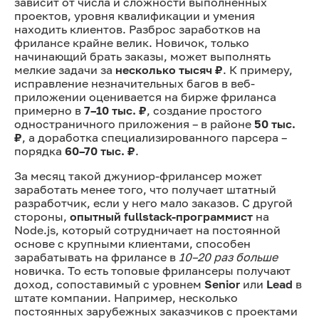
зависит от числа и сложности выполненных
проектов, уровня квалификации и умения
находить клиентов. Разброс заработков на
фрилансе крайне велик. Новичок, только
начинающий брать заказы, может выполнять
мелкие задачи за
несколько тысяч ₽
. К примеру,
исправление незначительных багов в веб-
приложении оценивается на бирже фриланса
примерно в
7–10 тыс. ₽
, создание простого
одностраничного приложения – в районе
50 тыс.
₽
, а доработка специализированного парсера –
порядка
60–70 тыс. ₽
.
За месяц такой джуниор-фрилансер может
заработать менее того, что получает штатный
разработчик, если у него мало заказов. С другой
стороны,
опытный fullstack-программист
на
Node.js, который сотрудничает на постоянной
основе с крупными клиентами, способен
зарабатывать на фрилансе в
10–20 раз больше
новичка. То есть топовые фрилансеры получают
доход, сопоставимый с уровнем
Senior
или
Lead
в
штате компании. Например, несколько
постоянных зарубежных заказчиков с проектами