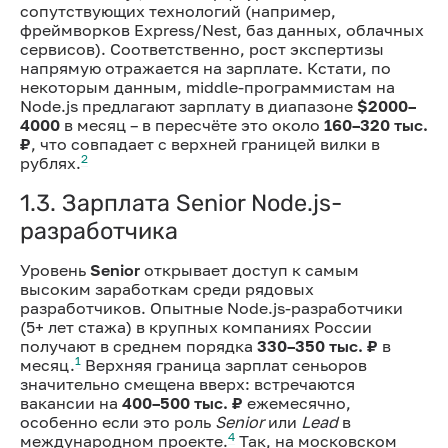
сопутствующих технологий (например,
фреймворков Express/Nest, баз данных, облачных
сервисов). Соответственно, рост экспертизы
напрямую отражается на зарплате. Кстати, по
некоторым данным, middle-программистам на
Node.js предлагают зарплату в диапазоне
$2000–
4000
в месяц – в пересчёте это около
160–320 тыс.
₽
, что совпадает с верхней границей вилки в
2
рублях.
1.3. Зарплата Senior Node.js-
разработчика
Уровень
Senior
открывает доступ к самым
высоким заработкам среди рядовых
разработчиков. Опытные Node.js-разработчики
(5+ лет стажа) в крупных компаниях России
получают в среднем порядка
330–350 тыс. ₽
в
1
месяц.
Верхняя граница зарплат сеньоров
значительно смещена вверх: встречаются
вакансии на
400–500 тыс. ₽
ежемесячно,
особенно если это роль
Senior
или
Lead
в
4
международном проекте.
Так, на московском