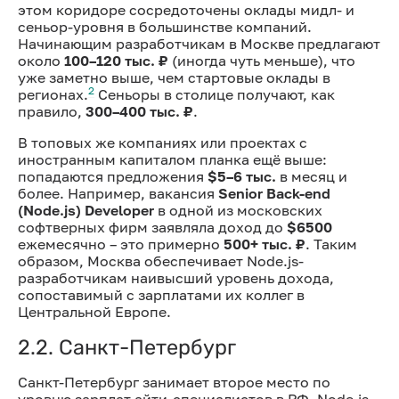
этом коридоре сосредоточены оклады мидл- и
сеньор-уровня в большинстве компаний.
Начинающим разработчикам в Москве предлагают
около
100–120 тыс. ₽
(иногда чуть меньше), что
уже заметно выше, чем стартовые оклады в
2
регионах.
Сеньоры в столице получают, как
правило,
300–400 тыс. ₽
.
В топовых же компаниях или проектах с
иностранным капиталом планка ещё выше:
попадаются предложения
$5–6 тыс.
в месяц и
более. Например, вакансия
Senior Back-end
(Node.js) Developer
в одной из московских
софтверных фирм заявляла доход до
$6500
ежемесячно – это примерно
500+ тыс. ₽
. Таким
образом, Москва обеспечивает Node.js-
разработчикам наивысший уровень дохода,
сопоставимый с зарплатами их коллег в
Центральной Европе.
2.2. Санкт-Петербург
Санкт-Петербург занимает второе место по
уровню зарплат айти-специалистов в РФ. Node.js-