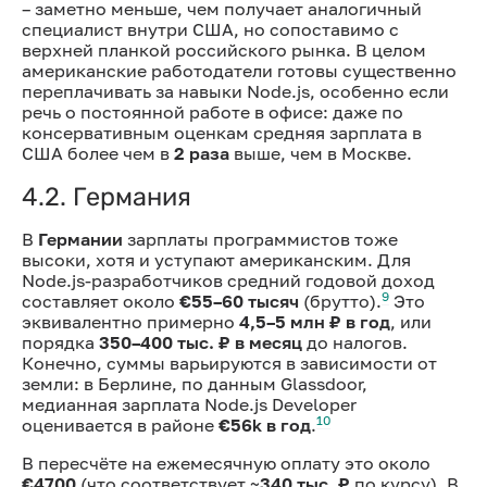
– заметно меньше, чем получает аналогичный
специалист внутри США, но сопоставимо с
верхней планкой российского рынка. В целом
американские работодатели готовы существенно
переплачивать за навыки Node.js, особенно если
речь о постоянной работе в офисе: даже по
консервативным оценкам средняя зарплата в
США более чем в
2 раза
выше, чем в Москве.
4.2. Германия
В
Германии
зарплаты программистов тоже
высоки, хотя и уступают американским. Для
Node.js-разработчиков средний годовой доход
9
составляет около
€55–60 тысяч
(брутто).
Это
эквивалентно примерно
4,5–5 млн ₽ в год
, или
порядка
350–400 тыс. ₽ в месяц
до налогов.
Конечно, суммы варьируются в зависимости от
земли: в Берлине, по данным Glassdoor,
медианная зарплата Node.js Developer
10
оценивается в районе
€56k в год
.
В пересчёте на ежемесячную оплату это около
€4700
(что соответствует ~
340 тыс. ₽
по курсу). В