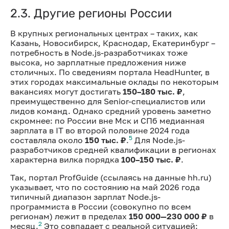
2.3. Другие регионы России
В крупных региональных центрах – таких, как
Казань, Новосибирск, Краснодар, Екатеринбург –
потребность в Node.js-разработчиках тоже
высока, но зарплатные предложения ниже
столичных. По сведениям портала HeadHunter, в
этих городах максимальные оклады по некоторым
вакансиях могут достигать
150–180 тыс. ₽
,
преимущественно для Senior-специалистов или
лидов команд. Однако средний уровень заметно
скромнее: по России вне Мск и СПб медианная
зарплата в IT во второй половине 2024 года
5
составляла около
150 тыс. ₽
.
Для Node.js-
разработчиков средней квалификации в регионах
характерна вилка порядка
100–150 тыс. ₽
.
Так, портал ProfGuide (ссылаясь на данные hh.ru)
указывает, что по состоянию на май 2026 года
типичный диапазон зарплат Node.js-
программиста в России (совокупно по всем
регионам) лежит в пределах
150 000—230 000 ₽
в
2
месяц.
Это совпадает с реальной ситуацией: