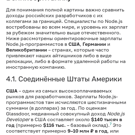
Для понимания полной картины важно сравнить
доходы российских разработчиков с их
коллегами за границей. Специалисты по Node.js
востребованы во всем мире, и уровень их зарплат
за рубежом значительно выше отечественного.
Ниже рассмотрены ориентировочные зарплаты
Node.js-программистов в
США
,
Германии
и
Великобритании
– странах, которые часто
привлекают наших айтишников либо в виде
релокации, либо в формате удаленной работы на
иностранную компанию.
4.1. Соединённые Штаты Америки
США
– один из самых высокооплачиваемых
рынков для разработчиков. Зарплаты Node.js-
программистов там исчисляются шестизначными
суммами (в долларах) за год. По оценкам
Glassdoor, медианный совокупный доход
Node.js
Developer
в США составляет около
$140 тысяч в
7
год
(примерно
$116 тыс.
– базовый оклад).
Это
соответствует примерно
9–10 млн ₽ в год
, или