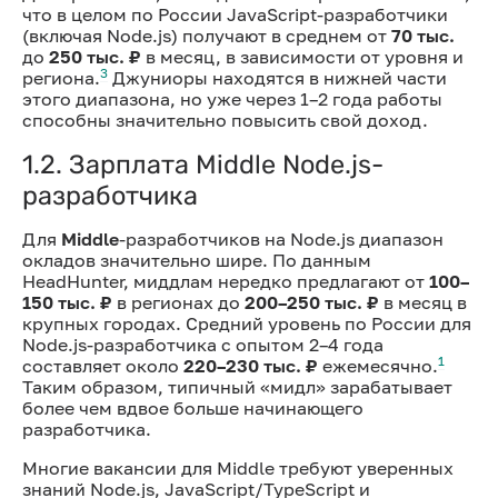
что в целом по России JavaScript-разработчики
(включая Node.js) получают в среднем от
70 тыс.
до
250 тыс. ₽
в месяц, в зависимости от уровня и
3
региона.
Джуниоры находятся в нижней части
этого диапазона, но уже через 1–2 года работы
способны значительно повысить свой доход.
1.2. Зарплата Middle Node.js-
разработчика
Для
Middle
-разработчиков на Node.js диапазон
окладов значительно шире. По данным
HeadHunter, миддлам нередко предлагают от
100–
150 тыс. ₽
в регионах до
200–250 тыс. ₽
в месяц в
крупных городах. Средний уровень по России для
Node.js-разработчика с опытом 2–4 года
1
составляет около
220–230 тыс. ₽
ежемесячно.
Таким образом, типичный «мидл» зарабатывает
более чем вдвое больше начинающего
разработчика.
Многие вакансии для Middle требуют уверенных
знаний Node.js, JavaScript/TypeScript и