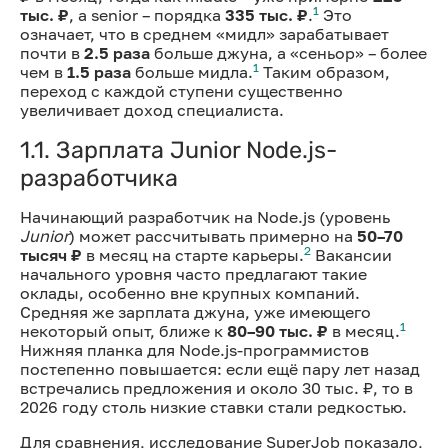
1
тыс. ₽
, а senior – порядка
335 тыс. ₽
.
Это
означает, что в среднем «мидл» зарабатывает
почти в
2.5 раза
больше джуна, а «сеньор» – более
1
чем в
1.5 раза
больше мидла.
Таким образом,
переход с каждой ступени существенно
увеличивает доход специалиста.
1.1. Зарплата Junior Node.js-
разработчика
Начинающий разработчик на Node.js (уровень
Junior
) может рассчитывать примерно на
50–70
2
тысяч ₽
в месяц на старте карьеры.
Вакансии
начального уровня часто предлагают такие
оклады, особенно вне крупных компаний.
Средняя же зарплата джуна, уже имеющего
1
некоторый опыт, ближе к
80–90 тыс. ₽
в месяц.
Нижняя планка для Node.js-программистов
постепенно повышается: если ещё пару лет назад
встречались предложения и около 30 тыс. ₽, то в
2026 году столь низкие ставки стали редкостью.
Для сравнения, исследование SuperJob показало,