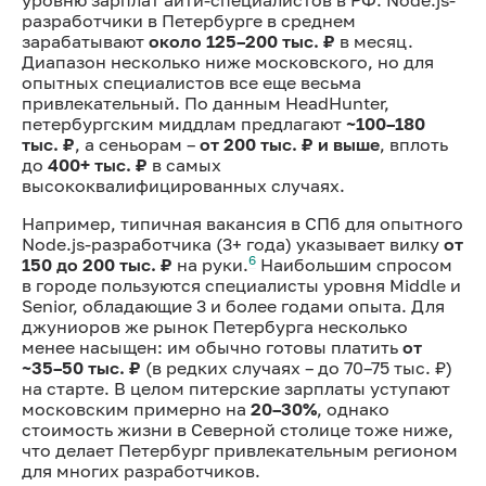
разработчики в Петербурге в среднем
зарабатывают
около 125–200 тыс. ₽
в месяц.
Диапазон несколько ниже московского, но для
опытных специалистов все еще весьма
привлекательный. По данным HeadHunter,
петербургским миддлам предлагают
~100–180
тыс. ₽
, а сеньорам –
от 200 тыс. ₽ и выше
, вплоть
до
400+ тыс. ₽
в самых
высококвалифицированных случаях.
Например, типичная вакансия в СПб для опытного
Node.js-разработчика (3+ года) указывает вилку
от
6
150 до 200 тыс. ₽
на руки.
Наибольшим спросом
в городе пользуются специалисты уровня Middle и
Senior, обладающие 3 и более годами опыта. Для
джуниоров же рынок Петербурга несколько
менее насыщен: им обычно готовы платить
от
~35–50 тыс. ₽
(в редких случаях – до 70–75 тыс. ₽)
на старте. В целом питерские зарплаты уступают
московским примерно на
20–30%
, однако
стоимость жизни в Северной столице тоже ниже,
что делает Петербург привлекательным регионом
для многих разработчиков.