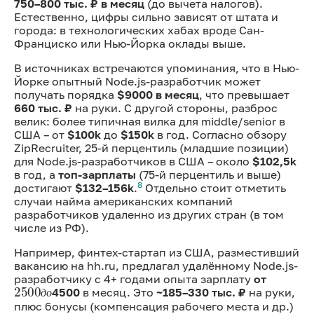
750–800 тыс. ₽ в месяц
(до вычета налогов).
Естественно, цифры сильно зависят от штата и
города: в технологических хабах вроде Сан-
Франциско или Нью-Йорка оклады выше.
В источниках встречаются упоминания, что в Нью-
Йорке опытный Node.js-разработчик может
получать порядка
$9000 в месяц
, что превышает
660 тыс. ₽
на руки. С другой стороны, разброс
велик: более типичная вилка для middle/senior в
США – от
$100k
до
$150k
в год. Согласно обзору
ZipRecruiter, 25-й перцентиль (младшие позиции)
для Node.js-разработчиков в США – около
$102,5k
в год, а
топ-зарплаты
(75-й перцентиль и выше)
8
достигают
$132–156k
.
Отдельно стоит отметить
случаи найма американских компаний
разработчиков удаленно из других стран (в том
числе из РФ).
Например, финтех-стартап из США, разместивший
вакансию на hh.ru, предлагал удалённому Node.js-
2500
д
о
разработчику с 4+ годами опыта зарплату
от
4500
в месяц. Это
~185–330 тыс. ₽
на руки,
д
о
д
о
плюс бонусы (компенсация рабочего места и др.)