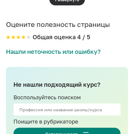
Data Engineering
SQL для анализа данных
Оцените полезность страницы
Работа с презентациями
Deep Learning
Общая оценка
4
/ 5
Нейронные сети
Нашли неточность или ошибку?
Аналитика на Tableau
Аналитика на R
Искусственный интеллект
Не нашли подходящий курс?
Системная аналитика
Воспользуйтесь поиском
Поищите в рубрикаторе
Каталог курсов