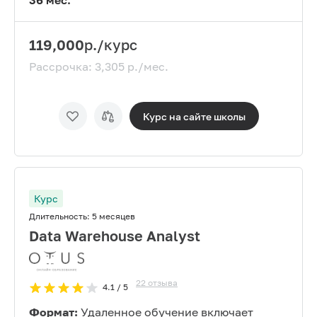
36
мес.
119,000
р./курс
Рассрочка:
3,305
р./мес.
Курс на сайте
школы
Курс
Длительность:
5 месяцев
Data Warehouse Analyst
22
отзыва
4.1
/ 5
Формат:
Удаленное обучение включает