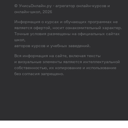
© УчисьОнлайн.ру - агрегатор онлайн-курсов и
онлайн-школ, 2026
Информация о курсах и обучающих программах не
является офертой, носит ознакомительный характер.
Точные условия размещены на официальных сайтах
школ,
авторов курсов и учебных заведений.
Вся информация на сайте, включая тексты
и визуальные элементы являются интеллектуальной
собственностью, их копирование и использование
без согласия запрещено.