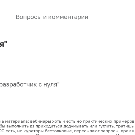
е
Вопросы и комментарии
я"
разработчик с нуля
"
ча материала: вебинары хоть и есть но практических примеров
обы выполнить дз приходиться додумывать или гуглить, тратиш
С есть, но кураторы бестолковые, пересылают запросы, время 