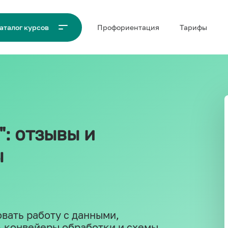
Проф‌ориентация
Тарифы
аталог курсов
: отзывы и
ы
вать работу с данными,
ь конвейеры обработки и схемы