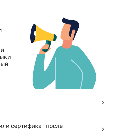
и
 и
выки
вый
или сертификат после