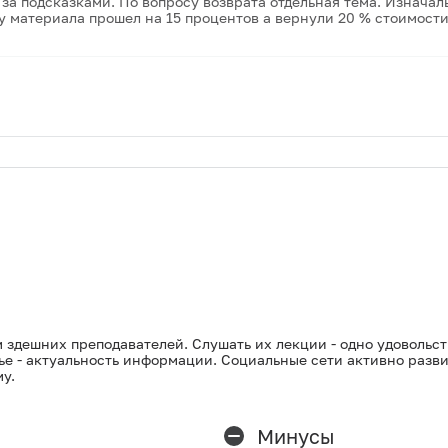
за подсказками. По вопросу возврата отдельная тема. Изначал
 материала прошел на 15 процентов а вернули 20 % стоимости
м здешних преподавателей. Слушать их лекции - одно удовольст
ье - актуальность информации. Социальные сети активно разви
у.
Минусы