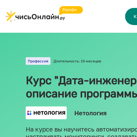
К
Профессия
Длительность: 19 месяцев
Курс "Дата-инженер"
описание программ
Нетология
На курсе вы научитесь автоматизиро
настраивать мониторинги, создават