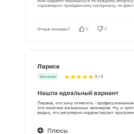
мне надоело обращаться по каждому вопросу 
соразмерно пройденному материалу, по факту
Отзыв полезен?
0
0
Лариса
Засчитан
5
/ 5
Нашла идеальный вариант
Первое, что хочу отметить - профессионализ
это наличие жизненных примеров. Ну, и трет
видно, что регулярно корректируют программ
Плюсы