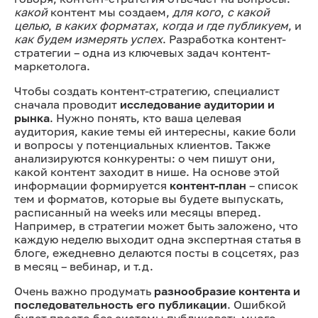
какой
контент мы создаем,
для кого
,
с какой
целью
,
в каких форматах
,
когда и где публикуем
, и
как будем измерять успех
. Разработка контент-
стратегии – одна из ключевых задач контент-
маркетолога.
Чтобы создать контент-стратегию, специалист
сначала проводит
исследование аудитории и
рынка
. Нужно понять, кто ваша целевая
аудитория, какие темы ей интересны, какие боли
и вопросы у потенциальных клиентов. Также
анализируются конкуренты: о чем пишут они,
какой контент заходит в нише. На основе этой
информации формируется
контент-план
– список
тем и форматов, которые вы будете выпускать,
расписанный на weeks или месяцы вперед.
Например, в стратегии может быть заложено, что
каждую неделю выходит одна экспертная статья в
блоге, ежедневно делаются посты в соцсетях, раз
в месяц – вебинар, и т.д.
Очень важно продумать
разнообразие контента и
последовательность его публикации
. Ошибкой
будет просто без системы публиковать много