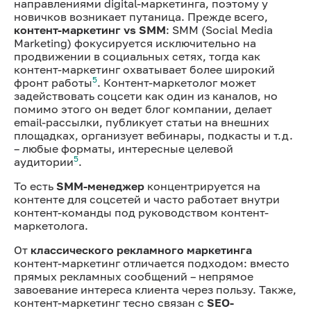
направлениями digital-маркетинга, поэтому у
новичков возникает путаница. Прежде всего,
контент-маркетинг vs SMM
: SMM (Social Media
Marketing) фокусируется исключительно на
продвижении в социальных сетях, тогда как
контент-маркетинг охватывает более широкий
5
фронт работы
. Контент-маркетолог может
задействовать соцсети как один из каналов, но
помимо этого он ведет блог компании, делает
email-рассылки, публикует статьи на внешних
площадках, организует вебинары, подкасты и т.д.
– любые форматы, интересные целевой
5
аудитории
.
То есть
SMM-менеджер
концентрируется на
контенте для соцсетей и часто работает внутри
контент-команды под руководством контент-
маркетолога.
От
классического рекламного маркетинга
контент-маркетинг отличается подходом: вместо
прямых рекламных сообщений – непрямое
завоевание интереса клиента через пользу. Также,
контент-маркетинг тесно связан с
SEO-