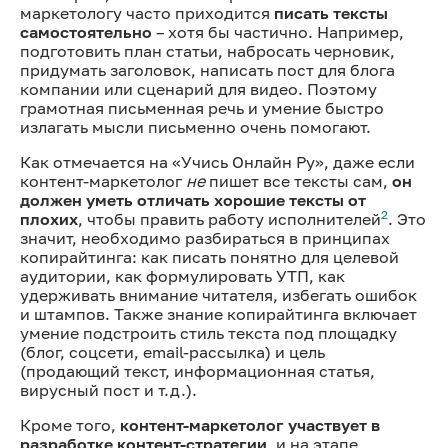
маркетологу часто приходится
писать тексты
самостоятельно
– хотя бы частично. Например,
подготовить план статьи, набросать черновик,
придумать заголовок, написать пост для блога
компании или сценарий для видео. Поэтому
грамотная письменная речь и умение быстро
излагать мысли письменно очень помогают.
Как отмечается на «Учись Онлайн Ру», даже если
контент-маркетолог
не
пишет все тексты сам,
он
должен уметь отличать хорошие тексты от
2
плохих
, чтобы править работу исполнителей
. Это
значит, необходимо разбираться в принципах
копирайтинга: как писать понятно для целевой
аудитории, как формулировать УТП, как
удерживать внимание читателя, избегать ошибок
и штампов. Также знание копирайтинга включает
умение подстроить стиль текста под площадку
(блог, соцсети, email-рассылка) и цель
(продающий текст, информационная статья,
вирусный пост и т.д.).
Кроме того,
контент-маркетолог участвует в
разработке контент-стратегии
, и на этапе