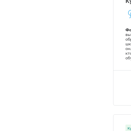
К
Фо
вы
об
шк
он
кт
об
К