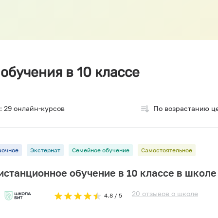
обучения в 10 классе
:
29
онлайн-курсов
По возрастанию ц
аочное
Экстернат
Семейное обучение
Самостоятельное
истанционное обучение в 10 классе в школе
20
отзывов
о
школе
4.8
/ 5