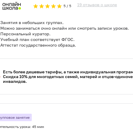
19
отзывов
о
школе
5
/ 5
Занятия в небольших группах.
Можно заниматься очно онлайн или смотреть записи уроков.
Персональный куратор.
Учебный план соответствует ФГОС.
Аттестат государственного образца.
Есть более дешевые тарифы, а также индивидуальная програ
Скидка 10% для многодетных семей, матерей и отцов-одиночек
инвалидов.
рупповое занятие
ительность урока:
45 мин