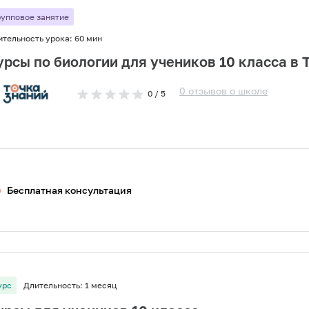
рупповое занятие
ительность урока:
60 мин
урсы по биологии для учеников 10 класса в 
0
отзывов
о
школе
0
/ 5
Бесплатная консультация
урс
Длительность:
1 месяц