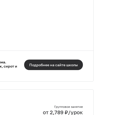
мма.
Подробнее на сайте
школы
, сирот и
Групповое занятие
от
2,789
₽/урок