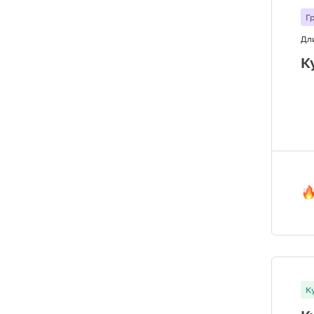
Г
Дл
К
К