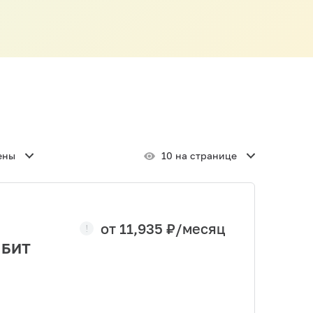
ены
10 на странице
от
11,935
₽/месяц
 БИТ