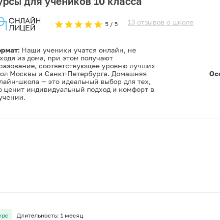
урсы для учеников 10 класса
13
отзывов
о
школе
5
/ 5
рмат:
Наши ученики учатся онлайн, не
ходя из дома, при этом получают
разование, соответствующее уровню лучших
ол Москвы и Санкт-Петербурга. Домашняя
Ос
лайн-школа — это идеальный выбор для тех,
о ценит индивидуальный подход и комфорт в
учении.
урс
Длительность:
1 месяц