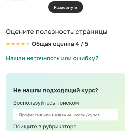
7 класс
Развернуть
Экстернат 7-8 класс
8 класс
Оцените полезность страницы
Экстернат 8-9 класс
9 класс
Общая оценка
4
/ 5
10 класс
Нашли неточность или ошибку?
Экстернат 10-11 класс
11 класс
Экстернат 1-2 класс
Не нашли подходящий курс?
Экстернат 2-3 класс
Воспользуйтесь поиском
Экстернат 3-4 класс
Поищите в рубрикаторе