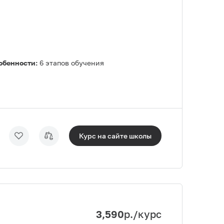
обенности:
6 этапов обучения
Курс на сайте
школы
3,590
р./курс