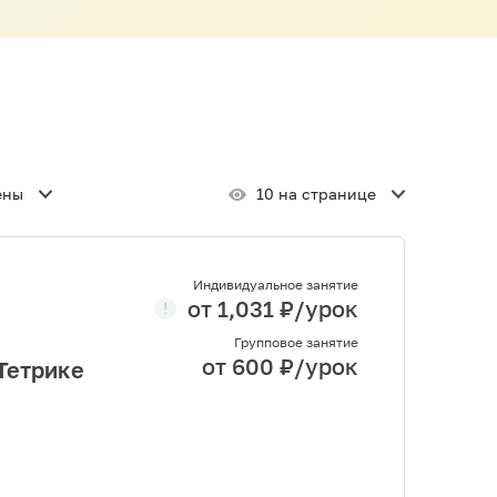
ены
10 на странице
Индивидуальное занятие
от
1,031
₽/урок
Групповое занятие
от
600
₽/урок
Тетрике