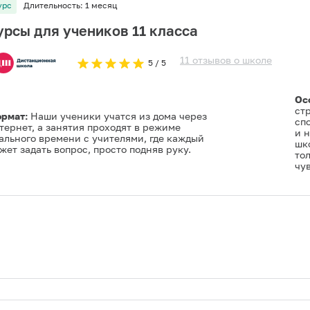
урс
Длительность:
1 месяц
урсы для учеников 11 класса
11
отзывов
о
школе
5
/ 5
Ос
ст
рмат:
Наши ученики учатся из дома через
спо
тернет, а занятия проходят в режиме
и 
ального времени с учителями, где каждый
шк
жет задать вопрос, просто подняв руку.
то
чув