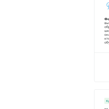
Фо
вы
об
шк
он
кт
об
К