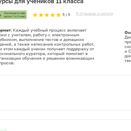
урсы для учеников 11 класса
9
отзывов
о
школе
5
/ 5
рмат:
Каждый учебный процесс включает
Ос
оки с учителем, работу с электронным
Ди
ебником, выполнение тестов и домашних
пре
даний, а также написание контрольных работ,
со
и этом каждый ученик получает поддержку от
и 
рсонального куратора, который помогает в
до
ганизации обучения и решении возникающих
тем
просов.