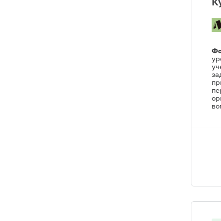
К
Фо
ур
уч
за
пр
пе
ор
во