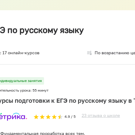
Э по русскому языку
:
17
онлайн-курсов
По возрастанию ц
ндивидуальные занятия
ительность урока:
55 минут
урсы подготовки к ЕГЭ по русскому языку в 
23
отзыва
о
школе
4.9
/ 5
Фундаментальная проработка всех тем.