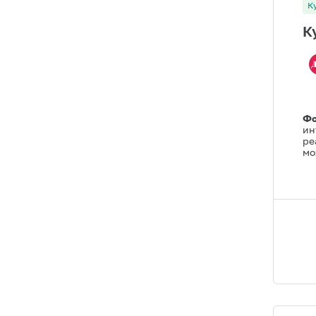
К
К
Фо
ин
ре
мо