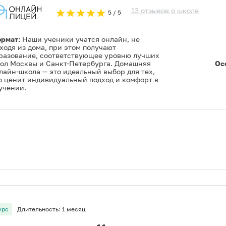
13
отзывов
о
школе
5
/ 5
рмат:
Наши ученики учатся онлайн, не
ходя из дома, при этом получают
разование, соответствующее уровню лучших
ол Москвы и Санкт-Петербурга. Домашняя
Ос
лайн-школа — это идеальный выбор для тех,
о ценит индивидуальный подход и комфорт в
учении.
урс
Длительность:
1 месяц