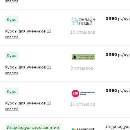
класса
3 590
р./ку
Курс
Курсы для учеников 11
13 отзывов
класса
3 590
р./ку
Курс
Курсы для учеников 11
9 отзывов
класса
3 590
р./ку
Курс
Курсы для учеников 11
11 отзывов
класса
Индивидуа
Индивидуальные занятия