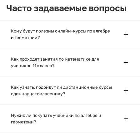
Часто задаваемые вопросы
География 11 класс
История 11 класс
Астрономия 11 класс
Кому будут полезны онлайн-курсы по алгебре
и геометрии?
Как проходят занятия по математике для
учеников 11 класса?
Как узнать, подойдут ли дистанционные курсы
одиннадцатикласснику?
Нужно ли покупать учебники по алгебре и
геометрии?