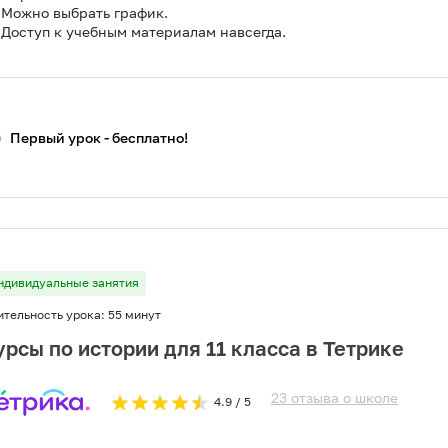
Можно выбрать график.
Доступ к учебным материалам навсегда.
Первый урок - бесплатно!
ндивидуальные занятия
ительность урока:
55 минут
урсы по истории для 11 класса в Тетрике
23
отзыва
о
школе
4.9
/ 5