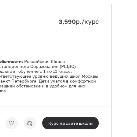
3,590
р./курс
обенности:
Российская Школа
станционного Образования (РШДО)
длагает обучение с 1 по 11 класс,
ответствующее уровню ведущих школ Москвы
Санкт-Петербурга. Дети учатся в комфортной
машней обстановке и в удобном для них
пе.
Курс на сайте
школы