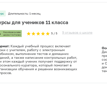
урс
Длительность:
1 месяц
урсы для учеников 11 класса
9
отзывов
о
школе
5
/ 5
рмат:
Каждый учебный процесс включает
Ос
оки с учителем, работу с электронным
Ди
ебником, выполнение тестов и домашних
пре
даний, а также написание контрольных работ,
со
и этом каждый ученик получает поддержку от
и 
рсонального куратора, который помогает в
до
ганизации обучения и решении возникающих
тем
просов.