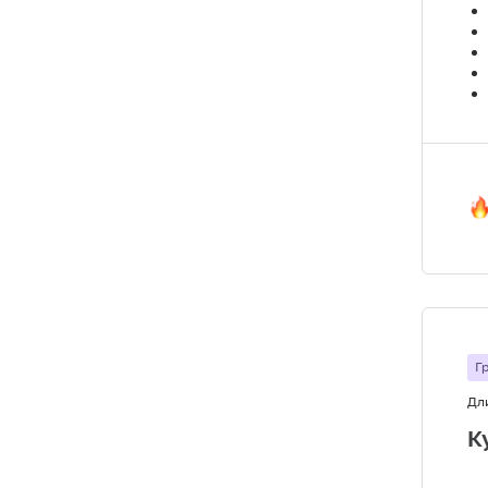
Г
Дл
К