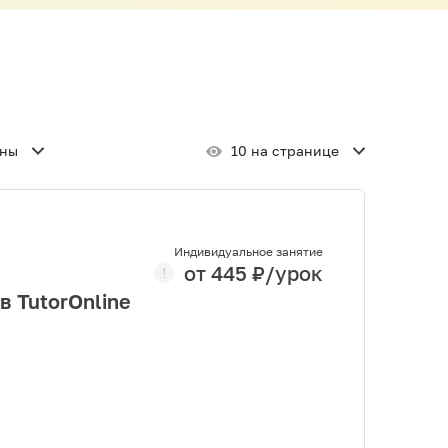
ены
10 на странице
Индивидуальное занятие
от
445
₽/урок
в TutorOnline