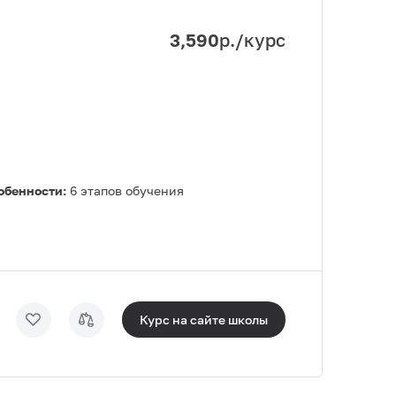
3,590
р./курс
обенности:
6 этапов обучения
Курс на сайте
школы