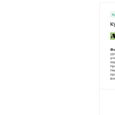
К
К
Фо
ур
уч
за
пр
пе
ор
во