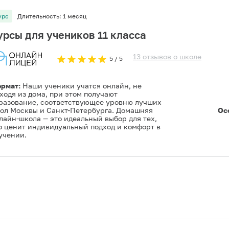
урс
Длительность:
1 месяц
урсы для учеников 11 класса
13
отзывов
о
школе
5
/ 5
рмат:
Наши ученики учатся онлайн, не
ходя из дома, при этом получают
разование, соответствующее уровню лучших
ол Москвы и Санкт-Петербурга. Домашняя
Ос
лайн-школа — это идеальный выбор для тех,
о ценит индивидуальный подход и комфорт в
учении.