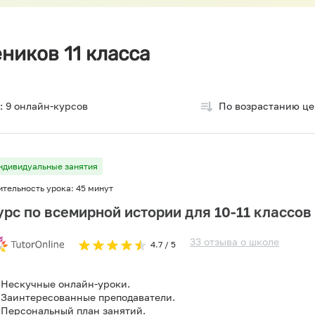
ников 11 класса
:
9
онлайн-курсов
По возрастанию ц
ндивидуальные занятия
ительность урока:
45 минут
урс по всемирной истории для 10-11 классов 
33
отзыва
о
школе
4.7
/ 5
Нескучные онлайн-уроки.
Заинтересованные преподаватели.
Персональный план занятий.