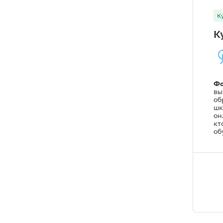
К
К
Фо
вы
об
шк
он
кт
об