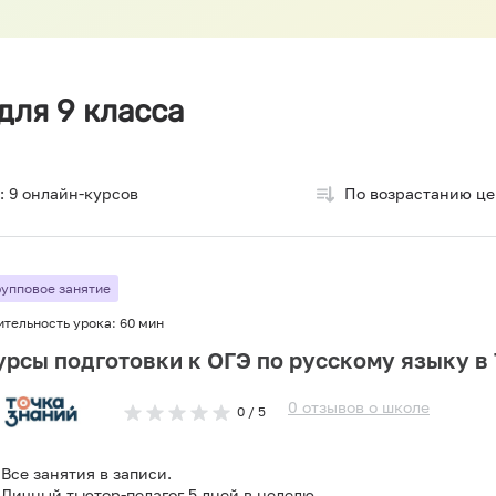
для 9 класса
:
9
онлайн-курсов
По возрастанию ц
рупповое занятие
ительность урока:
60 мин
урсы подготовки к ОГЭ по русскому языку в
0
отзывов
о
школе
0
/ 5
Все занятия в записи.
Личный тьютор-педагог 5 дней в неделю.