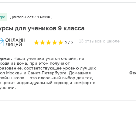
урс
Длительность:
1 месяц
урсы для учеников 9 класса
13
отзывов
о
школе
5
/ 5
рмат:
Наши ученики учатся онлайн, не
ходя из дома, при этом получают
разование, соответствующее уровню лучших
ол Москвы и Санкт-Петербурга. Домашняя
Ос
лайн-школа — это идеальный выбор для тех,
о ценит индивидуальный подход и комфорт в
учении.