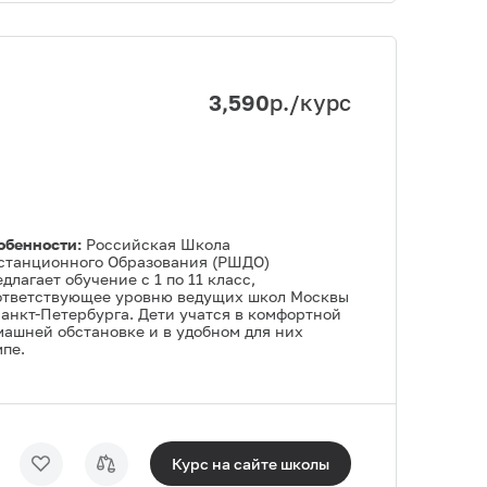
3,590
р./курс
обенности:
Российская Школа
станционного Образования (РШДО)
длагает обучение с 1 по 11 класс,
ответствующее уровню ведущих школ Москвы
Санкт-Петербурга. Дети учатся в комфортной
машней обстановке и в удобном для них
пе.
Курс на сайте
школы