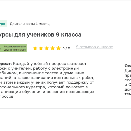
урс
Длительность:
1 месяц
урсы для учеников 9 класса
9
отзывов
о
школе
5
/ 5
рмат:
Каждый учебный процесс включает
Ос
оки с учителем, работу с электронным
Ди
ебником, выполнение тестов и домашних
пре
даний, а также написание контрольных работ,
со
и этом каждый ученик получает поддержку от
и 
рсонального куратора, который помогает в
до
ганизации обучения и решении возникающих
тем
просов.