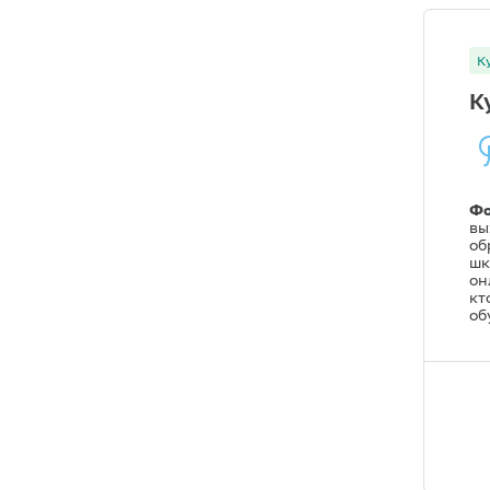
К
К
Фо
вы
об
шк
он
кт
об