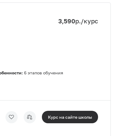
3,590
р./курс
обенности:
6 этапов обучения
Курс на сайте
школы