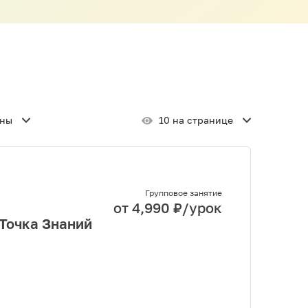
ены
10 на странице
Групповое занятие
от
4,990
₽/урок
 Точка Знаний