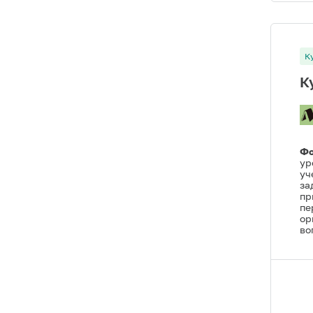
К
К
Фо
ур
уч
за
пр
пе
ор
во