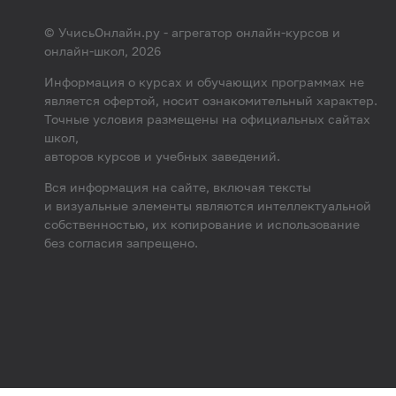
© УчисьОнлайн.ру - агрегатор онлайн-курсов и
онлайн-школ, 2026
Информация о курсах и обучающих программах не
является офертой, носит ознакомительный характер.
Точные условия размещены на официальных сайтах
школ,
авторов курсов и учебных заведений.
Вся информация на сайте, включая тексты
и визуальные элементы являются интеллектуальной
собственностью, их копирование и использование
без согласия запрещено.