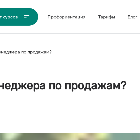
Проф‌ориентация
Тарифы
Блог
г курсов
енеджера по продажам?
енеджера по продажам?