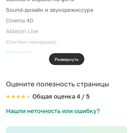
Sound-дизайн и звукорежиссура
Cinema 4D
Ableton Live
Контент-менеджер
Подкасты
Развернуть
Сценарий и режиссура
Журналистика
Оцените полезность страницы
Продюсирование
Блоггинг
Общая оценка
4
/ 5
Сторителлинг
Нашли неточность или ошибку?