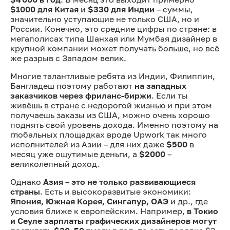
$1000 для Китая
и
$330 для Индии
– суммы,
значительно уступающие не только США, но и
России. Конечно, это средние цифры по стране: в
мегаполисах типа Шанхая или Мумбая дизайнер в
крупной компании может получать больше, но всё
же разрыв с Западом велик.
Многие талантливые ребята из Индии, Филиппин,
Бангладеш поэтому работают
на западных
заказчиков через фриланс-биржи
. Если ты
живёшь в стране с недорогой жизнью и при этом
получаешь заказы из США, можно очень хорошо
поднять свой уровень дохода. Именно поэтому на
глобальных площадках вроде Upwork так много
исполнителей из Азии – для них даже
$500
в
месяц уже ощутимые деньги, а
$2000
–
великолепный доход.
Однако
Азия – это не только развивающиеся
страны
. Есть и высокоразвитые экономики:
Япония, Южная Корея, Сингапур, ОАЭ
и др., где
условия ближе к европейским. Например,
в Токио
и Сеуле зарплаты графических дизайнеров могут