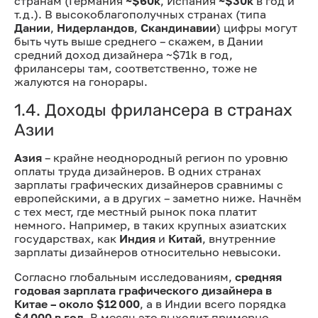
странам (Германия
~$60k
, Испания
~$30k
в год и
т.д.). В высокоблагополучных странах (типа
Дании
,
Нидерландов
,
Скандинавии
) цифры могут
быть чуть выше среднего – скажем, в Дании
средний доход дизайнера ~$71k в год,
фрилансеры там, соответственно, тоже не
жалуются на гонорары.
1.4. Доходы фрилансера в странах
Азии
Азия
– крайне неоднородный регион по уровню
оплаты труда дизайнеров. В одних странах
зарплаты графических дизайнеров сравнимы с
европейскими, а в других – заметно ниже. Начнём
с тех мест, где местный рынок пока платит
немного. Например, в таких крупных азиатских
государствах, как
Индия
и
Китай
, внутренние
зарплаты дизайнеров относительно невысоки.
Согласно глобальным исследованиям,
средняя
годовая зарплата графического дизайнера в
Китае – около $12 000
, а в Индии всего порядка
$4 000 в год
. В месяц это выходит примерно