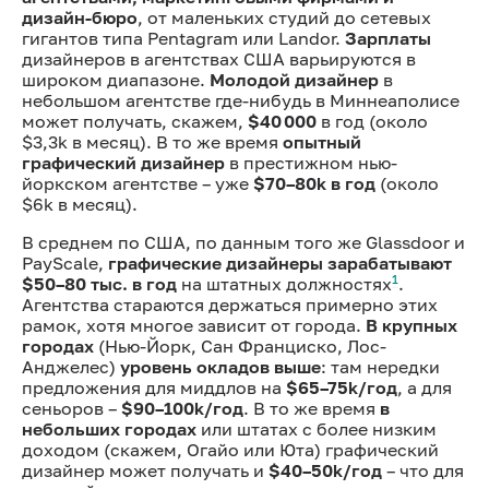
дизайн-бюро
, от маленьких студий до сетевых
гигантов типа Pentagram или Landor.
Зарплаты
дизайнеров в агентствах США варьируются в
широком диапазоне.
Молодой дизайнер
в
небольшом агентстве где-нибудь в Миннеаполисе
может получать, скажем,
$40 000
в год (около
$3,3k в месяц). В то же время
опытный
графический дизайнер
в престижном нью-
йоркском агентстве – уже
$70–80k в год
(около
$6k в месяц).
В среднем по США, по данным того же Glassdoor и
PayScale,
графические дизайнеры зарабатывают
1
$50–80 тыс. в год
на штатных должностях
.
Агентства стараются держаться примерно этих
рамок, хотя многое зависит от города.
В крупных
городах
(Нью-Йорк, Сан Франциско, Лос-
Анджелес)
уровень окладов выше
: там нередки
предложения для миддлов на
$65–75k/год
, а для
сеньоров –
$90–100k/год
. В то же время
в
небольших городах
или штатах с более низким
доходом (скажем, Огайо или Юта) графический
дизайнер может получать и
$40–50k/год
– что для