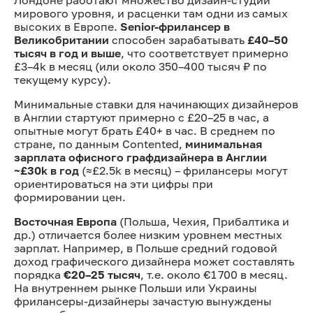
Лондоне работают множество дизайн-студий
мирового уровня, и расценки там одни из самых
высоких в Европе.
Senior-фрилансер в
Великобритании
способен зарабатывать
£40–50
тысяч в год и выше
, что соответствует примерно
£3–4k в месяц (или около 350–400 тысяч ₽ по
текущему курсу).
Минимальные ставки для начинающих дизайнеров
в Англии стартуют примерно с £20–25 в час, а
опытные могут брать £40+ в час. В среднем по
стране, по данным Contented,
минимальная
зарплата офисного графдизайнера в Англии
~£30k в год
(≈£2.5k в месяц) – фрилансеры могут
ориентироваться на эти цифры при
формировании цен.
Восточная Европа
(Польша, Чехия, Прибалтика и
др.) отличается более низким уровнем местных
зарплат. Например, в Польше средний годовой
доход графического дизайнера может составлять
порядка
€20–25 тысяч
, т.е. около €1 700 в месяц.
На внутреннем рынке Польши или Украины
фрилансеры-дизайнеры зачастую вынуждены