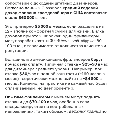
сопоставим с доходами штатных дизайнеров.
Согласно данным Glassdoor,
средний годовой
доход фриланс-графдизайнера в США составляет
около $60 000
в год.
Это примерно
$5 000 в месяц
, если разделить на
12 – вполне комфортная сумма для жизни. Вилка
30
40
–
т
ы
с
.
в
г
о
д
,
а
д
р
у
г
и
е
–
доходов при этом широкая: одни фрилансеры
могут зарабатывать и
80–
т
ы
с
в
г
о
д
а
д
р
у
г
и
е
т
ы
с
в
г
о
д
а
д
р
у
г
и
е
100 тыс., в зависимости от количества клиентов и
репутации.
Большинство американских фрилансеров
берут
почасовую оплату
. Типичная ставка –
$25–50 в час
для дизайнера среднего уровня. Например, при
ставке
$30
/час и полной занятости (~160 часов в
месяц) теоретически можно выйти на
~$4 800
в
месяц. Конечно, на практике не каждый час будет
оплачиваемым, но даёт ориентир.
Опытные фрилансеры
с именем могут поднять
ставки и до
$70–100 в час
, особенно если
специализируются на востребованных
направлениях. Таким образом,
верхних границ
по