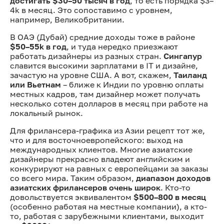
достигать $30–50 тысяч в год
, то есть порядка $3–
4k в месяц. Это сопоставимо с уровнем,
например, Великобритании.
В ОАЭ (Дубай) средние доходы тоже в районе
$50–55k в год
, и туда нередко приезжают
работать дизайнеры из разных стран.
Сингапур
славится высокими зарплатами в IT и дизайне,
зачастую на уровне США. А вот, скажем,
Таиланд
или Вьетнам
– ближе к Индии по уровню оплаты
местных кадров, там дизайнер может получать
несколько сотен долларов в месяц при работе на
локальный рынок.
Для фрилансера-графика из Азии рецепт тот же,
что и для восточноевропейского: выход на
международных клиентов. Многие азиатские
дизайнеры прекрасно владеют английским и
конкурируют на равных с европейцами за заказы
со всего мира. Таким образом,
диапазон доходов
азиатских фрилансеров очень широк
. Кто-то
довольствуется эквивалентом
$500–800 в месяц
(особенно работая на местные компании), а кто-
то, работая с зарубежными клиентами, выходит