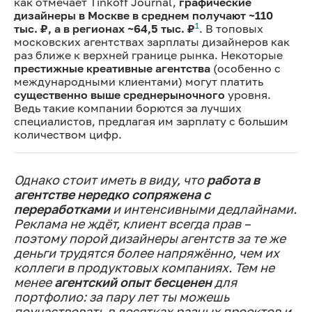
как отмечает Tinkoff Journal,
графические
дизайнеры в Москве в среднем получают ~110
1
тыс. ₽, а в регионах ~64,5 тыс. ₽
. В топовых
московских агентствах зарплаты дизайнеров как
раз ближе к верхней границе рынка. Некоторые
престижные креативные агентства
(особенно с
международными клиентами) могут платить
существенно выше среднерыночного
уровня.
Ведь такие компании борются за лучших
специалистов, предлагая им зарплату с большим
количеством цифр.
Однако стоит иметь в виду, что
работа в
агентстве нередко сопряжена с
переработками
и интенсивными дедлайнами.
Реклама не ждёт, клиент всегда прав –
поэтому порой дизайнеры агентств за те же
деньги трудятся более напряжённо, чем их
коллеги в продуктовых компаниях. Тем не
менее
агентский опыт бесценен
для
портфолио: за пару лет ты можешь
поучаствовать в десятках разных проектов и