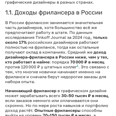
графические дизайнеры в разных странах.
1.1. Доходы фрилансера в России
В России фрилансом занимается значительная
часть дизайнеров, хотя большинство всё же
предпочитают работу в штате. По данным
исследования Tinkoff Journal за 2024 год,
только
около 17%
российских дизайнеров работают
полностью на фрилансе, тогда как остальные
получают оклад в компаниях. Средний же
доход
дизайнера-фрилансера в России ниже, чем у тех,
кто работает в найме
: порядка
70 000 ₽ в месяц
1
против 120 000 ₽ у штатных коллег
. Это связано с
тем, что многие новички начинают именно на
фрилансе и сначала берут недорогие заказы для
набора опыта.
Начинающий фрилансер
в графическом дизайне
может зарабатывать всего
30–50 тысяч ₽ в месяц
,
если заказов немного или оплачиваются они
скромно. Но по мере роста навыков и портфолио
доход растёт.
Опытные фрилансеры
способны
выйти на уровень
70–150 тысяч ₽ в месяц
, а