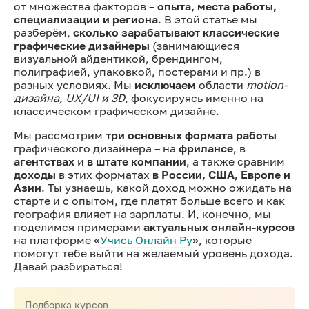
от множества факторов –
опыта, места работы,
специализации и региона
. В этой статье мы
разберём,
сколько зарабатывают классические
графические дизайнеры
(занимающиеся
визуальной айдентикой, брендингом,
полиграфией, упаковкой, постерами и пр.) в
разных условиях. Мы
исключаем
области
motion-
дизайна, UX/UI и 3D
, фокусируясь именно на
классическом графическом дизайне.
Мы рассмотрим
три основных формата работы
графического дизайнера – на
фрилансе
, в
агентствах
и
в штате компании
, а также сравним
доходы
в этих форматах
в России, США, Европе и
Азии
. Ты узнаешь, какой доход можно ожидать на
старте и с опытом, где платят больше всего и как
география влияет на зарплаты. И, конечно, мы
поделимся примерами
актуальных онлайн-курсов
на платформе «
Учись Онлайн Ру
», которые
помогут тебе выйти на желаемый уровень дохода.
Давай разбираться!
Подборка курсов