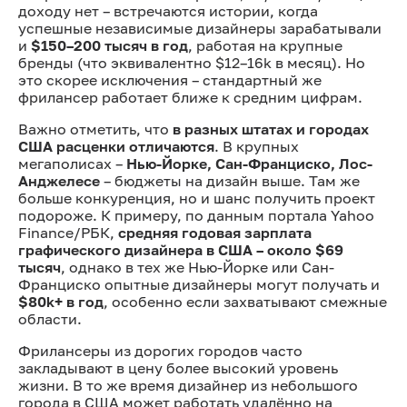
доходу нет – встречаются истории, когда
успешные независимые дизайнеры зарабатывали
и
$150–200 тысяч в год
, работая на крупные
бренды (что эквивалентно $12–16k в месяц). Но
это скорее исключения – стандартный же
фрилансер работает ближе к средним цифрам.
Важно отметить, что
в разных штатах и городах
США расценки отличаются
. В крупных
мегаполисах –
Нью-Йорке, Сан-Франциско, Лос-
Анджелесе
– бюджеты на дизайн выше. Там же
больше конкуренция, но и шанс получить проект
подороже. К примеру, по данным портала Yahoo
Finance/РБК,
средняя годовая зарплата
графического дизайнера в США – около $69
тысяч
, однако в тех же Нью-Йорке или Сан-
Франциско опытные дизайнеры могут получать и
$80k+ в год
, особенно если захватывают смежные
области.
Фрилансеры из дорогих городов часто
закладывают в цену более высокий уровень
жизни. В то же время дизайнер из небольшого
города в США может работать удалённо на