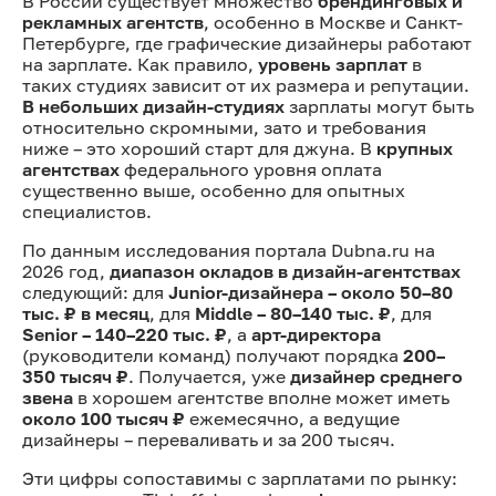
В России существует множество
брендинговых и
рекламных агентств
, особенно в Москве и Санкт-
Петербурге, где графические дизайнеры работают
на зарплате. Как правило,
уровень зарплат
в
таких студиях зависит от их размера и репутации.
В небольших дизайн-студиях
зарплаты могут быть
относительно скромными, зато и требования
ниже – это хороший старт для джуна. В
крупных
агентствах
федерального уровня оплата
существенно выше, особенно для опытных
специалистов.
По данным исследования портала Dubna.ru на
2026 год,
диапазон окладов в дизайн-агентствах
следующий: для
Junior-дизайнера – около 50–80
тыс. ₽ в месяц
, для
Middle – 80–140 тыс. ₽
, для
Senior – 140–220 тыс. ₽
, а
арт-директора
(руководители команд) получают порядка
200–
350 тысяч ₽
. Получается, уже
дизайнер среднего
звена
в хорошем агентстве вполне может иметь
около 100 тысяч ₽
ежемесячно, а ведущие
дизайнеры – переваливать и за 200 тысяч.
Эти цифры сопоставимы с зарплатами по рынку: