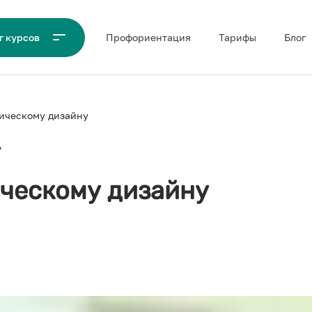
Проф‌ориентация
Тарифы
Блог
г курсов
фическому дизайну
ическому дизайну