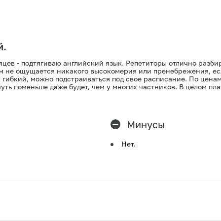
й.
яцев - подтягиваю английский язык. Репетиторы отлично разби
 не ощущается никакого высокомерия или пренебрежения, есл
 гибкий, можно подстраиваться под свое расписание. По ценам 
чуть поменьше даже будет, чем у многих частников. В целом пл
Минусы
Нет.