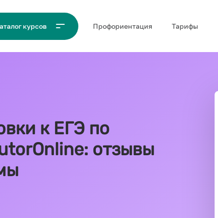
Проф‌ориентация
Тарифы
аталог курсов
вки к ЕГЭ по
torOnline: отзывы
мы