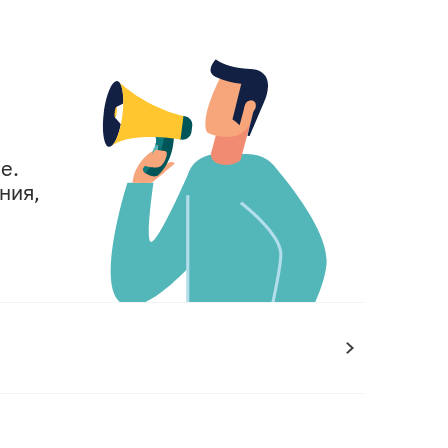
е.
ния,