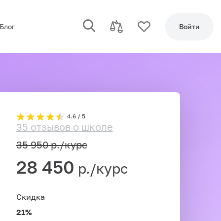
Блог
Войти
4.6 / 5
35 отзывов о школе
35 950
р./курс
28 450
р./курс
Скидка
21%