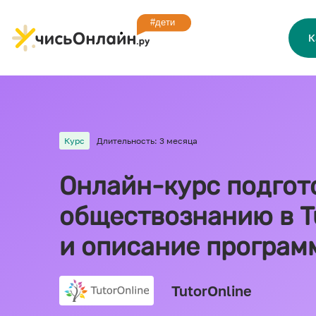
К
Курс
Длительность: 3 месяца
Онлайн-курс подгото
обществознанию в Tu
и описание програм
TutorOnline