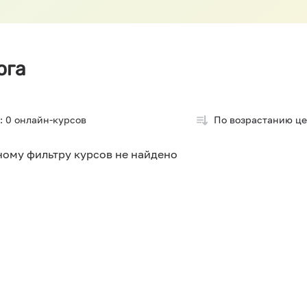
ога
:
0
онлайн-курсов
По возрастанию ц
ному фильтру курсов не найдено