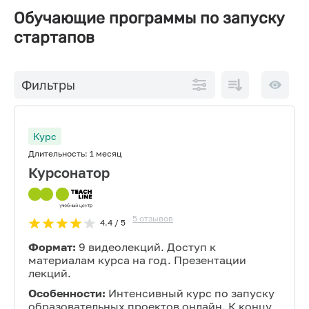
Обучающие программы по запуску
стартапов
По
10 на
Фильтры
возрастанию
страниц
цены
Курс
Длительность:
1 месяц
Курсонатор
5
отзывов
4.4
/ 5
Формат:
9 видеолекций. Доступ к
материалам курса на год. Презентации
лекций.
Особенности:
Интенсивный курс по запуску
образовательных проектов онлайн. К концу