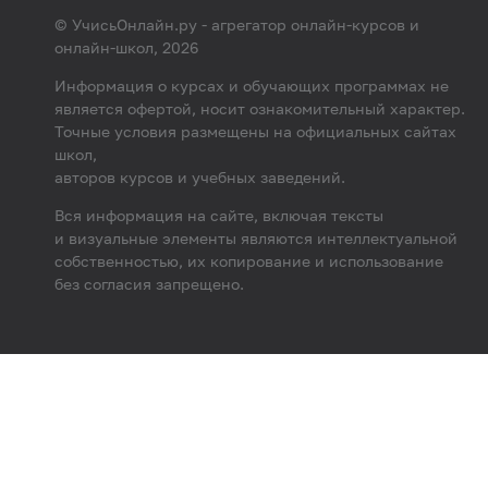
© УчисьОнлайн.ру - агрегатор онлайн-курсов и
онлайн-школ, 2026
Информация о курсах и обучающих программах не
является офертой, носит ознакомительный характер.
Точные условия размещены на официальных сайтах
школ,
авторов курсов и учебных заведений.
Вся информация на сайте, включая тексты
и визуальные элементы являются интеллектуальной
собственностью, их копирование и использование
без согласия запрещено.