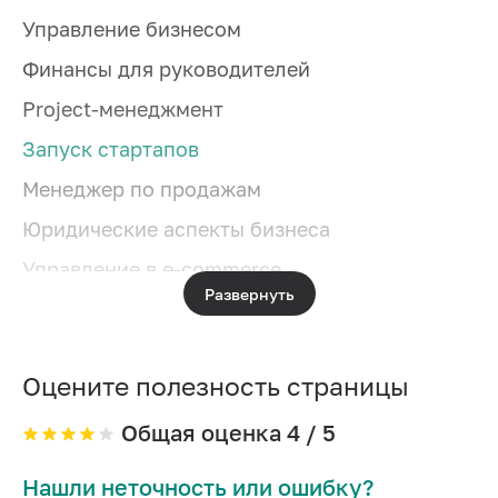
Управление бизнесом
Финансы для руководителей
Project-менеджмент
Запуск стартапов
Менеджер по продажам
Юридические аспекты бизнеса
Управление в e-commerce
Развернуть
Менеджмент в индустрии красоты
Аналитика для руководителей
Оцените полезность страницы
MBA
HR-менеджмент
Общая оценка
4
/ 5
Логистика
Нашли неточность или ошибку?