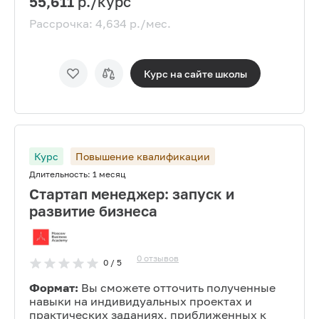
55,611
р./курс
Рассрочка:
4,634
р./мес.
Курс на сайте
школы
Курс
Повышение квалификации
Длительность:
1 месяц
Стартап менеджер: запуск и
развитие бизнеса
0
отзывов
0
/ 5
Формат:
Вы сможете отточить полученные
навыки на индивидуальных проектах и
практических заданиях, приближенных к