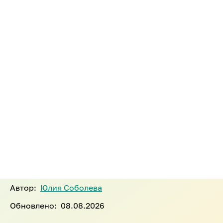
Каталог курсов
Все онлайн-курсы
подготовки к экзамену CFA в
2026 году
Программа CFA разработана для профессионалов
в области инвестиций и финансовых рынков, а
также для тех, кто собирается ими стать. Мы
собрали все курсы подготовки к CFA от ведущих
онлайн-школ. Информация о курсах обновляется
ежедневно.
Автор:
Юлия Соболева
Обновлено:
08.08.2026