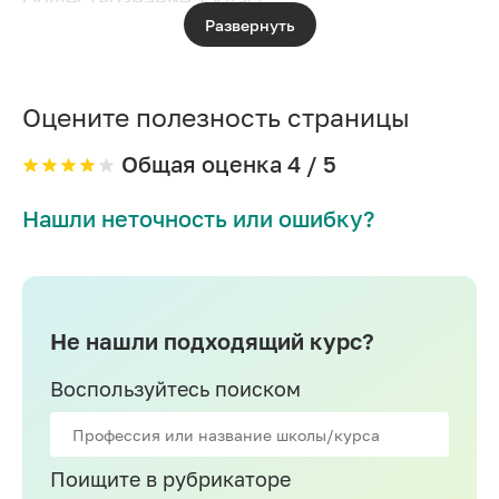
Обществознание 7 класс
Развернуть
Информатика 7 класс
Астрономия 7 класс
Оцените полезность страницы
Литература 7 класс
Английский язык 7 класс
Общая оценка
4
/ 5
Нашли неточность или ошибку?
Не нашли подходящий курс?
Воспользуйтесь поиском
Поищите в рубрикаторе