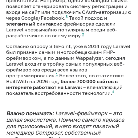
препятствия. Например, одной командой Laravel
позволяет сгенерировать систему регистрации и
входа на сайт или подключить OAuth-авторизацию
3
через Google/Facebook.
Такой подход и
элегантный синтаксис
фреймворка сделали
Laravel чрезвычайно популярным среди веб-
2
разработчиков по всему миру.
Согласно опросу SitePoint, уже в 2014 году Laravel
был признан самым многообещающим PHP-
фреймворком, а по данным Wappalyzer, сегодня
Laravel входит в тройку самых популярных веб-
фреймворков среди всех языков
1
программирования.
Более того, по статистике
BuiltWith на 2026 год,
более 700 000 сайтов в
интернете работают на Laravel
– впечатляющий
4
показатель востребованности технологии.
Важно понимать:
Laravel-фреймворк – это
целая экосистема. Помимо самого каркаса
для приложений, в него входят пакетный
менеджер Composer, собственный