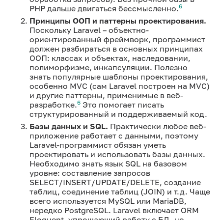
6
PHP дальше двигаться бессмысленно.
Принципы ООП и паттерны проектирования.
Поскольку Laravel – объектно-
ориентированный фреймворк, программист
должен разбираться в основных принципах
ООП: классах и объектах, наследовании,
полиморфизме, инкапсуляции. Полезно
знать популярные шаблоны проектирования,
особенно MVC (сам Laravel построен на MVC)
и другие паттерны, применимые в веб-
6
разработке.
Это помогает писать
структурированный и поддерживаемый код.
Базы данных и SQL.
Практически любое веб-
приложение работает с данными, поэтому
Laravel-программист обязан уметь
проектировать и использовать базы данных.
Необходимо знать язык SQL на базовом
уровне: составление запросов
SELECT/INSERT/UPDATE/DELETE, создание
таблиц, соединение таблиц (JOIN) и т.д. Чаще
всего используется MySQL или MariaDB,
нередко PostgreSQL. Laravel включает ORM
Eloquent, упрощающий работу с БД, но