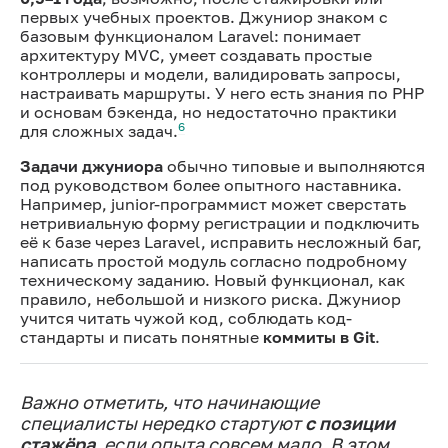
первых учебных проектов. Джуниор знаком с
базовым функционалом Laravel: понимает
архитектуру MVC, умеет создавать простые
контроллеры и модели, валидировать запросы,
настраивать маршруты. У него есть знания по PHP
и основам бэкенда, но недостаточно практики
6
для сложных задач.
Задачи джуниора
обычно типовые и выполняются
под руководством более опытного наставника.
Например, junior-программист может сверстать
нетривиальную форму регистрации и подключить
её к базе через Laravel, исправить несложный баг,
написать простой модуль согласно подробному
техническому заданию. Новый функционал, как
правило, небольшой и низкого риска. Джуниор
учится читать чужой код, соблюдать код-
стандарты и писать понятные
коммиты в Git
.
Важно отметить, что начинающие
специалисты нередко стартуют
с позиции
стажёра
, если опыта совсем мало. В этом