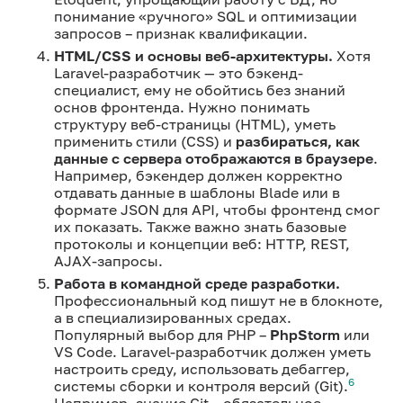
понимание «ручного» SQL и оптимизации
запросов – признак квалификации.
HTML/CSS и основы веб-архитектуры.
Хотя
Laravel-разработчик — это бэкенд-
специалист, ему не обойтись без знаний
основ фронтенда. Нужно понимать
структуру веб-страницы (HTML), уметь
применить стили (CSS) и
разбираться, как
данные с сервера отображаются в браузере
.
Например, бэкендер должен корректно
отдавать данные в шаблоны Blade или в
формате JSON для API, чтобы фронтенд смог
их показать. Также важно знать базовые
протоколы и концепции веб: HTTP, REST,
AJAX-запросы.
Работа в командной среде разработки.
Профессиональный код пишут не в блокноте,
а в специализированных средах.
Популярный выбор для PHP –
PhpStorm
или
VS Code. Laravel-разработчик должен уметь
настроить среду, использовать дебаггер,
6
системы сборки и контроля версий (Git).
Например, знание Git – обязательное