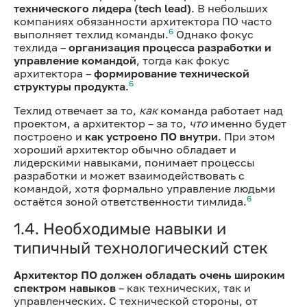
технического лидера (tech lead)
. В небольших
компаниях обязанности архитектора ПО часто
6
выполняет техлид команды.
Однако фокус
техлида –
организация процесса разработки и
управление командой
, тогда как фокус
архитектора –
формирование технической
6
структуры продукта
.
Техлид отвечает за то,
как
команда работает над
проектом, а архитектор – за то,
что
именно будет
построено и
как устроено ПО внутри
. При этом
хороший архитектор обычно обладает и
лидерскими навыками, понимает процессы
разработки и может взаимодействовать с
командой, хотя формально управление людьми
6
остаётся зоной ответственности тимлида.
1.4. Необходимые навыки и
типичный технологический стек
Архитектор ПО должен обладать очень широким
спектром навыков
– как технических, так и
управленческих. С технической стороны, от