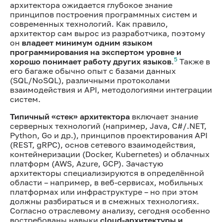
архитектора ожидается глубокое знание
принципов построения программных систем и
современных технологий. Как правило,
архитектор сам вырос из разработчика, поэтому
он
владеет минимум одним языком
программирования на экспертом уровне и
5
хорошо понимает работу других языков
.
Также в
его багаже обычно опыт с базами данных
(SQL/NoSQL), различными протоколами
взаимодействия и API, методологиями интеграции
систем.
Типичный «стек» архитектора
включает знание
серверных технологий (например, Java, C#/.NET,
Python, Go и др.), принципов проектирования API
(REST, gRPC), основ сетевого взаимодействия,
контейнеризации (Docker, Kubernetes) и облачных
платформ (AWS, Azure, GCP). Зачастую
архитекторы специализируются в определённой
области – например, в веб-сервисах, мобильных
платформах или инфраструктуре – но при этом
должны разбираться и в смежных технологиях.
Согласно отраслевому анализу, сегодня особенно
востребованы навыки
cloud-архитектуры и