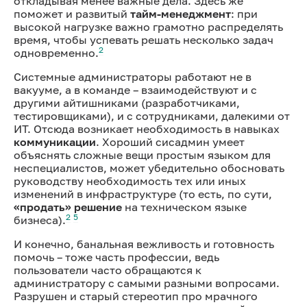
откладывая менее важные дела. Здесь же
поможет и развитый
тайм-менеджмент
: при
высокой нагрузке важно грамотно распределять
время, чтобы успевать решать несколько задач
2
одновременно.
Системные администраторы работают не в
вакууме, а в команде – взаимодействуют и с
другими айтишниками (разработчиками,
тестировщиками), и с сотрудниками, далекими от
ИТ. Отсюда возникает необходимость в навыках
коммуникации
. Хороший сисадмин умеет
объяснять сложные вещи простым языком для
неспециалистов, может убедительно обосновать
руководству необходимость тех или иных
изменений в инфраструктуре (то есть, по сути,
«продать» решение
на техническом языке
2
5
бизнеса).
И конечно, банальная вежливость и готовность
помочь – тоже часть профессии, ведь
пользователи часто обращаются к
администратору с самыми разными вопросами.
Разрушен и старый стереотип про мрачного