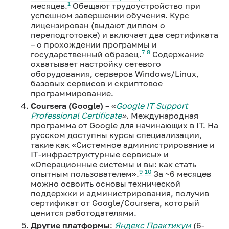
1
месяцев.
Обещают трудоустройство при
успешном завершении обучения. Курс
лицензирован (выдают диплом о
переподготовке) и включает два сертификата
– о прохождении программы и
7
8
государственный образец.
Содержание
охватывает настройку сетевого
оборудования, серверов Windows/Linux,
базовых сервисов и скриптовое
программирование.
Coursera (Google)
– «
Google IT Support
Professional Certificate
»
. Международная
программа от Google для начинающих в IT. На
русском доступны курсы специализации,
такие как «Системное администрирование и
IT-инфраструктурные сервисы» и
«Операционные системы и вы: как стать
9
10
опытным пользователем».
За ~6 месяцев
можно освоить основы технической
поддержки и администрирования, получив
сертификат от Google/Coursera, который
ценится работодателями.
Другие платформы
:
Яндекс Практикум
(6-