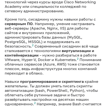
технологий через курсы вроде Cisco Networking
Academy или специальности колледжей по
сетевому администрированию.
Кроме того, сисадмину нужны навыки работы с
серверным ПО
. Например, умение настраивать
веб-серверы (Apache, Nginx, IIS) для работы
сайтов и внутренних приложений,
администрировать базы данных (MySQL,
PostgreSQL, MSSQL) и поддерживать их
2
безопасность.
Современный сисадмин всё чаще
сталкивается с технологиями
виртуализации и
контейнеризации
– нужно разбираться в работе
2
VMware, Hyper-V, Docker и Kubernetes.
Понимание
облачных сервисов (Azure, AWS) тоже становится
плюсом, ведь инфраструктура многих компаний
переходит в облако.
Навыки
программирования и скриптинга
крайне
желательны. Ты должен уметь писать скрипты
автоматизации (bash, PowerShell, Python), чтобы
облегчать себе рутинные задачи и быстро
развёртывать настройки на десятках машин
2
одновременно.
Например, знание Bash считается