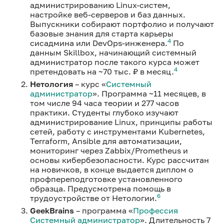
администрированию Linux-систем,
настройке веб-серверов и баз данных.
Выпускники собирают портфолио и получают
базовые знания для старта карьеры
4
сисадмина или DevOps-инженера.
По
данным Skillbox, начинающий системный
администратор после такого курса может
4
претендовать на ~70 тыс. ₽ в месяц.
Нетология
– курс «
Системный
администратор
». Программа ~11 месяцев, в
том числе 94 часа теории и 277 часов
практики. Студенты глубоко изучают
администрирование Linux, принципы работы
сетей, работу с инструментами Kubernetes,
Terraform, Ansible для автоматизации,
мониторинг через Zabbix/Prometheus и
основы кибербезопасности. Курс рассчитан
на новичков, в конце выдается диплом о
профпереподготовке установленного
образца. Предусмотрена помощь в
6
трудоустройстве от Нетологии.
GeekBrains
– программа «
Профессия
Системный администратор
». Длительность 7