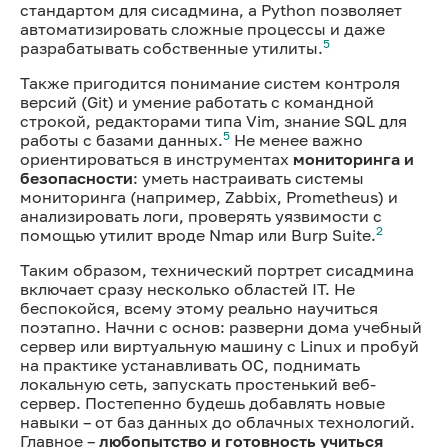
стандартом для сисадмина, а Python позволяет
автоматизировать сложные процессы и даже
5
разрабатывать собственные утилиты.
Также пригодится понимание систем контроля
версий (Git) и умение работать с командной
строкой, редакторами типа Vim, знание SQL для
5
работы с базами данных.
Не менее важно
ориентироваться в инструментах
мониторинга и
безопасности
: уметь настраивать системы
мониторинга (например, Zabbix, Prometheus) и
анализировать логи, проверять уязвимости с
2
помощью утилит вроде Nmap или Burp Suite.
Таким образом, технический портрет сисадмина
включает сразу несколько областей IT. Не
беспокойся, всему этому реально научиться
поэтапно. Начни с основ: разверни дома учебный
сервер или виртуальную машину с Linux и пробуй
на практике устанавливать ОС, поднимать
локальную сеть, запускать простенький веб-
сервер. Постепенно будешь добавлять новые
навыки – от баз данных до облачных технологий.
Главное –
любопытство и готовность учиться