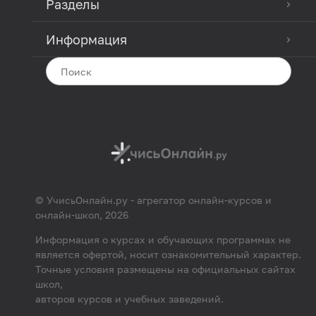
Разделы
Информация
© УчисьОнлайн.ру - агрегатор онлайн-курсов и
онлайн-школ, 2026
Информация о курсах и обучающих программах не
является офертой, носит ознакомительный характер.
Точные условия размещены на официальных сайтах
школ,
авторов курсов и учебных заведений.