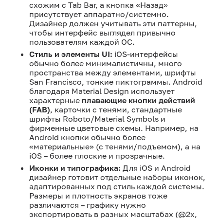
схожим с Tab Bar, а кнопка «Назад»
присутствует аппаратно/системно.
Дизайнер должен учитывать эти паттерны,
чтобы интерфейс выглядел привычно
пользователям каждой ОС.
Стиль и элементы UI:
iOS-интерфейсы
обычно более минималистичны, много
пространства между элементами, шрифты
San Francisco, тонкие пиктограммы. Android
благодаря Material Design использует
характерные
плавающие кнопки действий
(FAB)
, карточки с тенями, стандартные
шрифты Roboto/Material Symbols и
фирменные цветовые схемы. Например, на
Android кнопки обычно более
«материальные» (с тенями/подъемом), а на
iOS – более плоские и прозрачные.
Иконки и типографика:
Для iOS и Android
дизайнер готовит отдельные наборы иконок,
адаптированных под стиль каждой системы.
Размеры и плотность экранов тоже
различаются – графику нужно
экспортировать в разных масштабах (@2x,