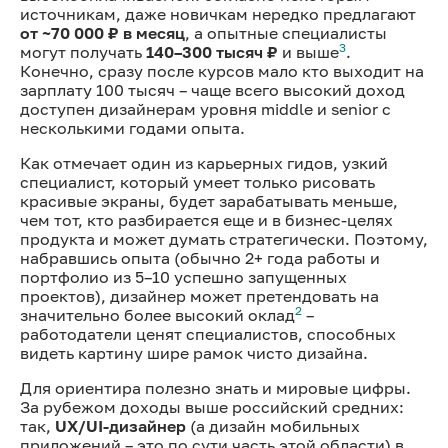
источникам, даже новичкам нередко предлагают
от ~70 000 ₽ в месяц
, а опытные специалисты
3
могут получать
140–300 тысяч ₽
и выше
.
Конечно, сразу после курсов мало кто выходит на
зарплату 100 тысяч – чаще всего высокий доход
доступен дизайнерам уровня middle и senior с
несколькими годами опыта.
Как отмечает один из карьерных гидов, узкий
специалист, который умеет только рисовать
красивые экраны, будет зарабатывать меньше,
чем тот, кто разбирается еще и в бизнес-целях
продукта и может думать стратегически. Поэтому,
набравшись опыта (обычно 2+ года работы и
портфолио из 5–10 успешно запущенных
проектов), дизайнер может претендовать на
2
значительно более высокий оклад
–
работодатели ценят специалистов, способных
видеть картину шире рамок чисто дизайна.
Для ориентира полезно знать и мировые цифры.
За рубежом доходы выше российский средних:
так,
UX/UI-дизайнер
(а дизайн мобильных
приложений – это по сути часть этой области) в