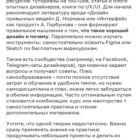
ресурсов: туториалы на YouTube, статьи и блоги
опытных дизайнеров, книги по UX/UI. Для начала
рекомендуют литературу вроде «Дизайн
привычных вещей» Д. Нормана или «Интерфейс
как продукт» А. Горбунова – они формируют
правильное мышление о том,
что такое хороший
дизайн и почему
. Параллельно можно изучать
инструменты: самостоятельно освоить Figma или
Sketch по бесплатным видеоурокам.
Также есть сообщества (например, на Facebook,
Telegram-чаты дизайнеров), где новички задают
вопросы и получают советы. Плюс
самообразования – почти полное отсутствие
затрат и обучение в удобном темпе, но нужен
самодисциплина и план, иначе легко заблудиться
в обилии информации. Часто оптимальным путем
становится комбинация: курс или менторство +
самостоятельная практика и чтение
дополнительных материалов.
Учтите, что одной теории недостаточно. Важно
сразу применять знания на практике:
придумывать небольшие проекты и делать их