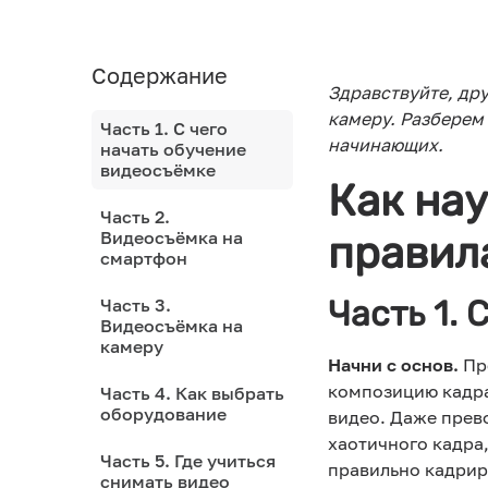
Содержание
Здравствуйте, дру
камеру. Разберем
Часть 1. С чего
начинающих.
начать обучение
видеосъёмке
Как нау
Часть 2.
Видеосъёмка на
правил
смартфон
Часть 1. 
Часть 3.
Видеосъёмка на
камеру
Начни с основ.
Пре
композицию кадра,
Часть 4. Как выбрать
оборудование
видео. Даже прево
хаотичного кадра,
Часть 5. Где учиться
правильно кадриро
снимать видео