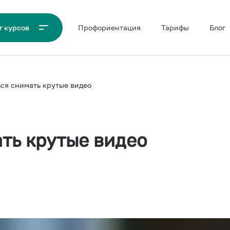
Проф‌ориентация
Тарифы
Блог
г курсов
ся снимать крутые видео
ть крутые видео