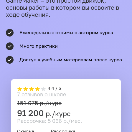
GameMaker – это простой движок,
основы работы в котором вы освоите в
ходе обучения.
Еженедельные стримы с автором курса
Много практики
Доступ к учебным материалам после курса
4.4 / 5
7 отзывов о школе
151 975
р./курс
91 200
р./курс
Рассрочка: 5 066 р./мес.
Скидка
Рассрочка