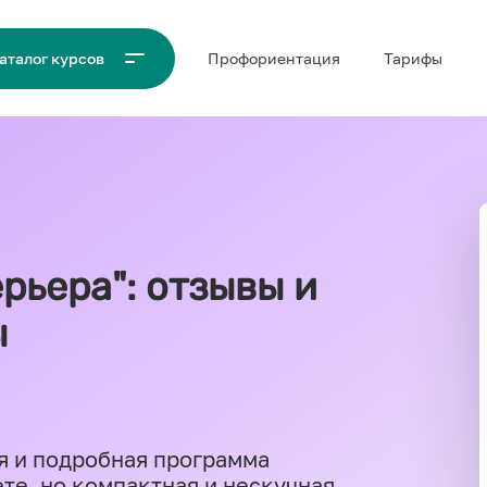
Проф‌ориентация
Тарифы
аталог курсов
рьера": отзывы и
ы
я и подробная программа
ете, но компактная и нескучная.