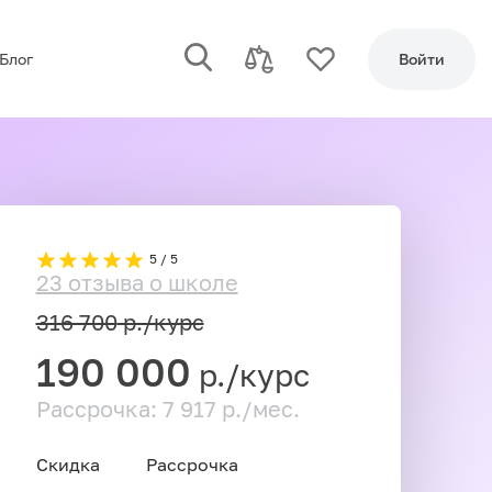
Блог
Войти
5 / 5
23 отзыва о школе
316 700
р./курс
190 000
р./курс
Рассрочка: 7 917 р./мес.
Скидка
Рассрочка