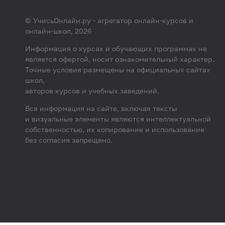
© УчисьОнлайн.ру - агрегатор онлайн-курсов и
онлайн-школ, 2026
Информация о курсах и обучающих программах не
является офертой, носит ознакомительный характер.
Точные условия размещены на официальных сайтах
школ,
авторов курсов и учебных заведений.
Вся информация на сайте, включая тексты
и визуальные элементы являются интеллектуальной
собственностью, их копирование и использование
без согласия запрещено.