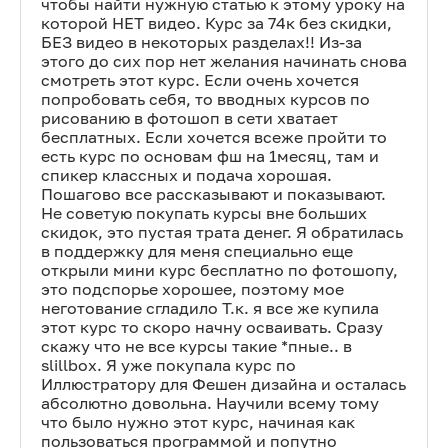
чтобы найти нужную статью к этому уроку на
которой НЕТ видео. Курс за 74к без скидки,
БЕЗ видео в некоторых разделах!! Из-за
этого до сих пор нет желания начинать снова
смотреть этот курс. Если очень хочется
попробовать себя, то вводных курсов по
рисованию в фотошоп в сети хватает
бесплатных. Если хочется всеже пройти то
есть курс по основам фш на 1месяц, там и
спикер классных и подача хорошая.
Пошагово все рассказывают и показывают.
Не советую покупать курсы вне больших
скидок, это пустая трата денег. Я обратилась
в поддержку для меня специально еще
открыли мини курс бесплатно по фотошопу,
это подспорье хорошее, поэтому мое
неготование сгладило Т.к. я все же купила
этот курс то скоро начну осваивать. Сразу
скажу что не все курсы такие *пные.. в
slillbox. Я уже покупала курс по
Иллюстратору для Фешен дизайна и осталась
абсолютно довольна. Научили всему тому
что было нужно этот курс, начиная как
пользоваться программой и попутно