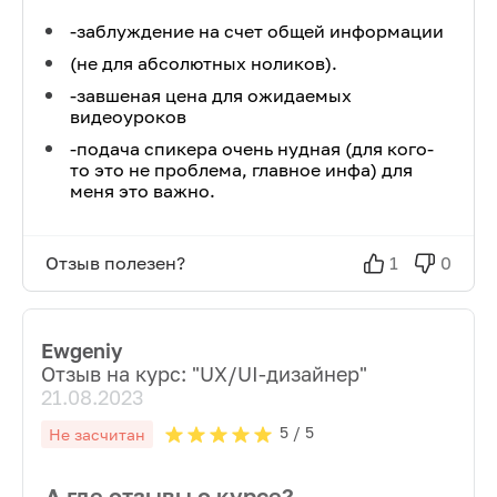
-заблуждение на счет общей информации
(не для абсолютных ноликов).
-завшеная цена для ожидаемых
видеоуроков
-подача спикера очень нудная (для кого-
то это не проблема, главное инфа) для
меня это важно.
Отзыв полезен?
1
0
Ewgeniy
Отзыв на курс: "
UX/UI-дизайнер
"
21.08.2023
5
/ 5
Не засчитан
А где отзывы о курсе?