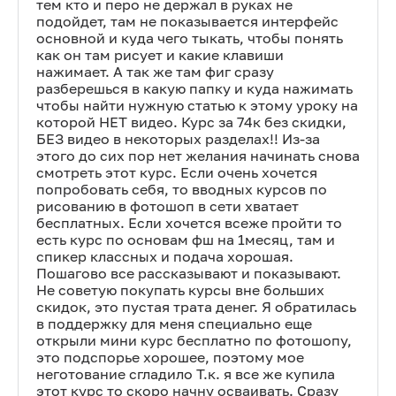
тем кто и перо не держал в руках не
подойдет, там не показывается интерфейс
основной и куда чего тыкать, чтобы понять
как он там рисует и какие клавиши
нажимает. А так же там фиг сразу
разберешься в какую папку и куда нажимать
чтобы найти нужную статью к этому уроку на
которой НЕТ видео. Курс за 74к без скидки,
БЕЗ видео в некоторых разделах!! Из-за
этого до сих пор нет желания начинать снова
смотреть этот курс. Если очень хочется
попробовать себя, то вводных курсов по
рисованию в фотошоп в сети хватает
бесплатных. Если хочется всеже пройти то
есть курс по основам фш на 1месяц, там и
спикер классных и подача хорошая.
Пошагово все рассказывают и показывают.
Не советую покупать курсы вне больших
скидок, это пустая трата денег. Я обратилась
в поддержку для меня специально еще
открыли мини курс бесплатно по фотошопу,
это подспорье хорошее, поэтому мое
неготование сгладило Т.к. я все же купила
этот курс то скоро начну осваивать. Сразу