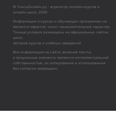
© УчисьОнлайн.ру - агрегатор онлайн-курсов и
онлайн-школ, 2026
Информация о курсах и обучающих программах не
является офертой, носит ознакомительный характер.
Точные условия размещены на официальных сайтах
школ,
авторов курсов и учебных заведений.
Вся информация на сайте, включая тексты
и визуальные элементы являются интеллектуальной
собственностью, их копирование и использование
без согласия запрещено.