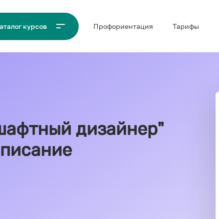
Проф‌ориентация
Тарифы
аталог курсов
шафтный дизайнер"
 описание