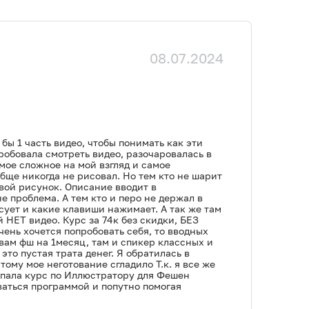
08.07.2024
бы 1 часть видео, чтобы понимать как эти
робовала смотреть видео, разочаровалась в
мое сложное на мой взгляд и самое
обще никогда не рисовал. Но тем кто не шарит
овой рисунок. Описание вводит в
е проблема. А тем кто и перо не держал в
исует и какие клавиши нажимает. А так же там
 НЕТ видео. Курс за 74к без скидки, БЕЗ
очень хочется попробовать себя, то вводных
овам фш на 1месяц, там и спикер классных и
то пустая трата денег. Я обратилась в
ому мое неготование сгладило Т.к. я все же
окупала курс по Иллюстратору для Фешен
ваться программой и попутно помогая