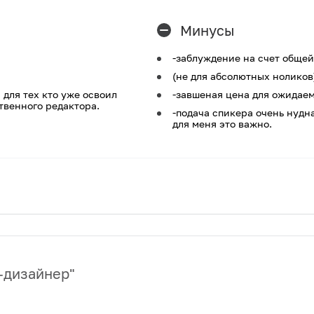
Минусы
-заблуждение на счет обще
(не для абсолютных ноликов
 для тех кто уже освоил
-завшеная цена для ожидае
твенного редактора.
-подача спикера очень нудна
для меня это важно.
-дизайнер
"