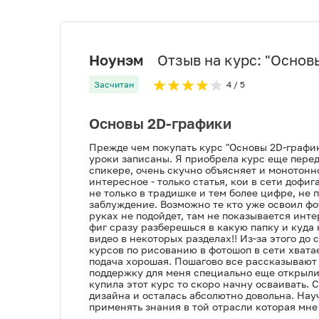
Ноунэм
Отзыв на курс: "
Основ
Засчитан
4
/ 5
Основы 2D-графики
Прежде чем покупать курс "Основы 2D-графики
уроки записаны. Я приобрела курс еще перед
спикере, очень скучно объясняет и монотонно
интересное - только статья, кои в сети дофиг
не только в традишке и тем более цифре, не 
заблуждение. Возможно те кто уже освоил фот
руках не подойдет, там не показывается инте
фиг сразу разберешься в какую папку и куда 
видео в некоторых разделах!! Из-за этого до 
курсов по рисованию в фотошоп в сети хватае
подача хорошая. Пошагово все рассказывают и
поддержку для меня специально еще открыли м
купила этот курс то скоро начну осваивать. С
дизайна и осталась абсолютно довольна. Нау
применять знания в той отрасли которая мне