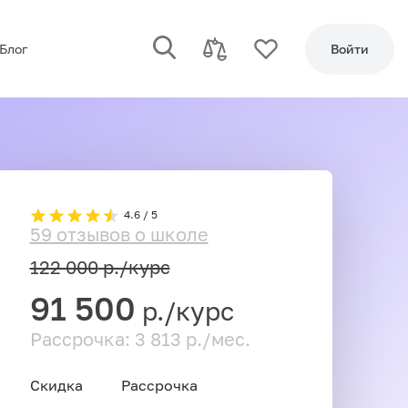
Блог
Войти
4.6 / 5
59 отзывов о школе
122 000
р./курс
91 500
р./курс
Рассрочка: 3 813 р./мес.
Скидка
Рассрочка