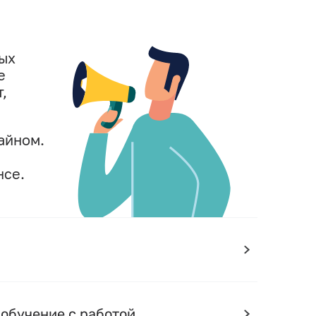
ных
е
,
айном.
нсе.
обучение с работой