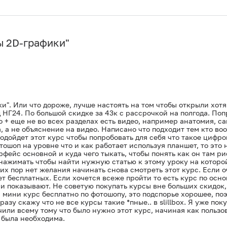
ы 2D-графики
"
". Или что дороже, лучше настоять на том чтобы открыли хотя 
 НГ24. По большой скидке за 43к с рассрочкой на полгода. Поп
 + еще не во всех разделах есть видео, например анатомия, са
а, а не объяснение на видео. Написано что подходит тем кто во
подойдет этот курс чтобы попробовать для себя что такое цифр
ошоп на уровне что и как работает используя планшет, то это н
рфейс основной и куда чего тыкать, чтобы понять как он там р
нажимать чтобы найти нужную статью к этому уроку на которой
сих пор нет желания начинать снова смотреть этот курс. Если 
т бесплатных. Если хочется всеже пройти то есть курс по осн
 показывают. Не советую покупать курсы вне больших скидок, э
ини курс бесплатно по фотошопу, это подспорье хорошее, поэт
разу скажу что не все курсы такие *пные.. в slillbox. Я уже п
чили всему тому что было нужно этот курс, начиная как пользо
 была необходима.