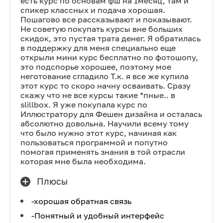
есть курс по основам фш на 1месяц, там и
спикер классных и подача хорошая.
Пошагово все рассказывают и показывают.
Не советую покупать курсы вне больших
скидок, это пустая трата денег. Я обратилась
в поддержку для меня специально еще
открыли мини курс бесплатно по фотошопу,
это подспорье хорошее, поэтому мое
неготование сгладило Т.к. я все же купила
этот курс то скоро начну осваивать. Сразу
скажу что не все курсы такие *пные.. в
slillbox. Я уже покупала курс по
Иллюстратору для Фешен дизайна и осталась
абсолютно довольна. Научили всему тому
что было нужно этот курс, начиная как
пользоваться программой и попутно
помогая применять знания в той отрасли
которая мне была необходима.
Плюсы
-хорошая обратная связь
-Понятный и удобный интерфейс