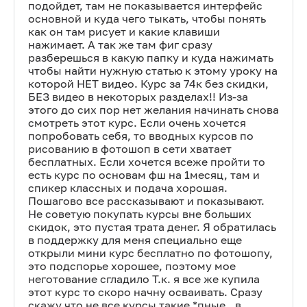
подойдет, там не показывается интерфейс
основной и куда чего тыкать, чтобы понять
как он там рисует и какие клавиши
нажимает. А так же там фиг сразу
разберешься в какую папку и куда нажимать
чтобы найти нужную статью к этому уроку на
которой НЕТ видео. Курс за 74к без скидки,
БЕЗ видео в некоторых разделах!! Из-за
этого до сих пор нет желания начинать снова
смотреть этот курс. Если очень хочется
попробовать себя, то вводных курсов по
рисованию в фотошоп в сети хватает
бесплатных. Если хочется всеже пройти то
есть курс по основам фш на 1месяц, там и
спикер классных и подача хорошая.
Пошагово все рассказывают и показывают.
Не советую покупать курсы вне больших
скидок, это пустая трата денег. Я обратилась
в поддержку для меня специально еще
открыли мини курс бесплатно по фотошопу,
это подспорье хорошее, поэтому мое
неготование сгладило Т.к. я все же купила
этот курс то скоро начну осваивать. Сразу
скажу что не все курсы такие *пные.. в