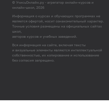
© УчисьОнлайн.ру - агрегатор онлайн-курсов и
онлайн-школ, 2026
Информация о курсах и обучающих программах не
является офертой, носит ознакомительный характер.
Точные условия размещены на официальных сайтах
школ,
авторов курсов и учебных заведений.
Вся информация на сайте, включая тексты
и визуальные элементы являются интеллектуальной
собственностью, их копирование и использование
без согласия запрещено.