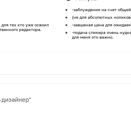
-заблуждение на счет обще
(не для абсолютных ноликов
 для тех кто уже освоил
-завшеная цена для ожидае
твенного редактора.
-подача спикера очень нудна
для меня это важно.
-дизайнер
"