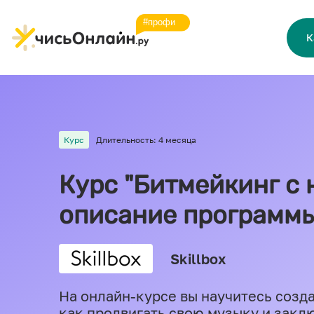
К
Курс
Длительность: 4 месяца
Курс "Битмейкинг с 
описание программ
Skillbox
На онлайн-курсе вы научитесь создав
как продвигать свою музыку и заклю