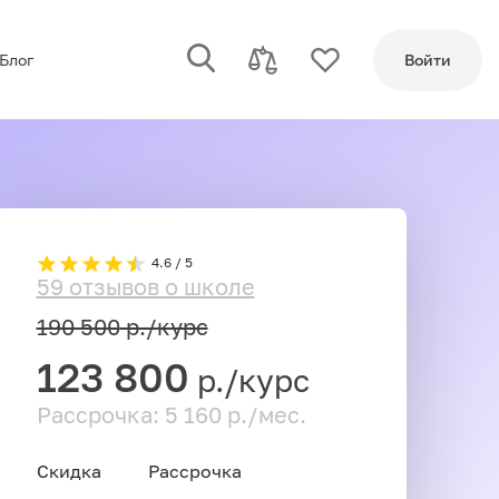
Блог
Войти
4.6 / 5
59 отзывов о школе
190 500
р./курс
123 800
р./курс
Рассрочка: 5 160 р./мес.
Скидка
Рассрочка