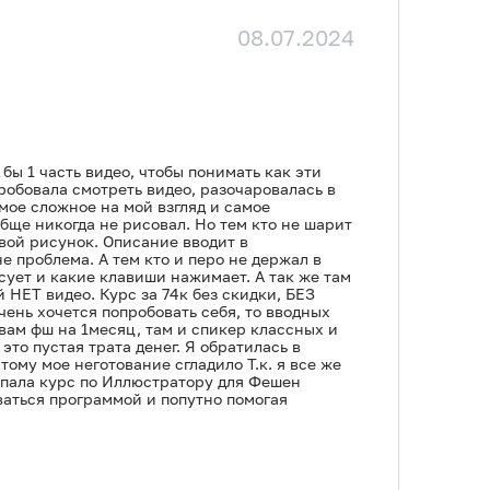
08.07.2024
бы 1 часть видео, чтобы понимать как эти
робовала смотреть видео, разочаровалась в
мое сложное на мой взгляд и самое
обще никогда не рисовал. Но тем кто не шарит
овой рисунок. Описание вводит в
е проблема. А тем кто и перо не держал в
исует и какие клавиши нажимает. А так же там
 НЕТ видео. Курс за 74к без скидки, БЕЗ
очень хочется попробовать себя, то вводных
овам фш на 1месяц, там и спикер классных и
то пустая трата денег. Я обратилась в
ому мое неготование сгладило Т.к. я все же
окупала курс по Иллюстратору для Фешен
ваться программой и попутно помогая