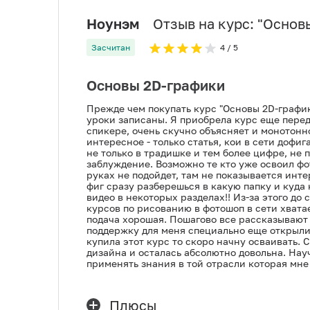
Ноунэм
Отзыв на курс: "
Основ
Засчитан
4
/ 5
Основы 2D-графики
Прежде чем покупать курс "Основы 2D-графики
уроки записаны. Я приобрела курс еще перед
спикере, очень скучно объясняет и монотонно
интересное - только статья, кои в сети дофиг
не только в традишке и тем более цифре, не 
заблуждение. Возможно те кто уже освоил фот
руках не подойдет, там не показывается инте
фиг сразу разберешься в какую папку и куда 
видео в некоторых разделах!! Из-за этого до 
курсов по рисованию в фотошоп в сети хватае
подача хорошая. Пошагово все рассказывают и
поддержку для меня специально еще открыли м
купила этот курс то скоро начну осваивать. С
дизайна и осталась абсолютно довольна. Нау
применять знания в той отрасли которая мне
Плюсы