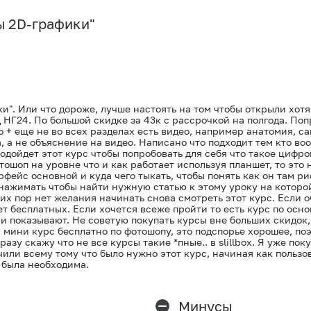
ы 2D-графики
"
". Или что дороже, лучше настоять на том чтобы открыли хотя 
 НГ24. По большой скидке за 43к с рассрочкой на полгода. Поп
 + еще не во всех разделах есть видео, например анатомия, са
а, а не объяснение на видео. Написано что подходит тем кто во
подойдет этот курс чтобы попробовать для себя что такое цифр
ошоп на уровне что и как работает используя планшет, то это н
рфейс основной и куда чего тыкать, чтобы понять как он там р
нажимать чтобы найти нужную статью к этому уроку на которой
сих пор нет желания начинать снова смотреть этот курс. Если 
т бесплатных. Если хочется всеже пройти то есть курс по осн
 показывают. Не советую покупать курсы вне больших скидок, э
ини курс бесплатно по фотошопу, это подспорье хорошее, поэт
разу скажу что не все курсы такие *пные.. в slillbox. Я уже п
чили всему тому что было нужно этот курс, начиная как пользо
 была необходима.
Минусы