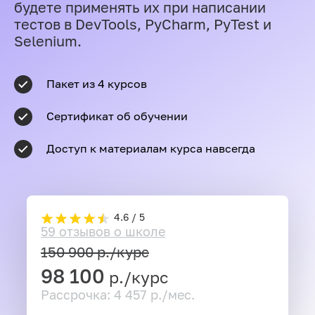
будете применять их при написании
тестов в DevTools, PyCharm, PyTest и
Selenium.
Пакет из 4 курсов
Сертификат об обучении
Доступ к материалам курса навсегда
4.6 / 5
59 отзывов о школе
150 900
р./курс
98 100
р./курс
Рассрочка: 4 457 р./мес.