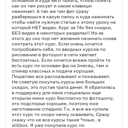
основной и куда чего тыкать, чтобы понять
как он там рисует и какие клавиши
нажимает. А так же там фиг сразу
разберешься в какую папку и куда нажимать
чтобы найти нужную статью к этому уроку на
которой НЕТ видео. Курс за 74к без скидки,
БЕЗ видео в некоторых разделах!! Из-за
этого до сих пор нет желания начинать снова
смотреть этот курс. Если очень хочется
попробовать себя, то вводных курсов по
рисованию в фотошоп в сети хватает
бесплатных. Если хочется всеже пройти то
есть курс по основам фш на 1месяц, там и
спикер классных и подача хорошая.
Пошагово все рассказывают и показывают.
Не советую покупать курсы вне больших
скидок, это пустая трата денег. Я обратилась
в поддержку для меня специально еще
открыли мини курс бесплатно по фотошопу,
это подспорье хорошее, поэтому мое
неготование сгладило Т.к. я все же купила
этот курс то скоро начну осваивать. Сразу
скажу что не все курсы такие *пные.. в
slillbox. Я уже покупала курс по