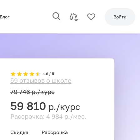
Блог
Войти
4.6 / 5
59 отзывов о школе
79 746
р./курс
59 810
р./курс
Рассрочка: 4 984 р./мес.
Скидка
Рассрочка