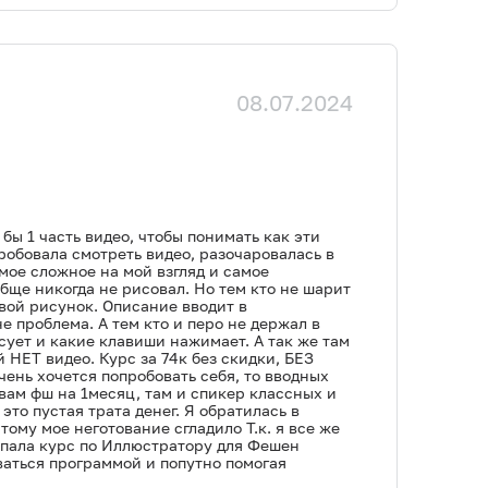
08.07.2024
бы 1 часть видео, чтобы понимать как эти
робовала смотреть видео, разочаровалась в
мое сложное на мой взгляд и самое
обще никогда не рисовал. Но тем кто не шарит
овой рисунок. Описание вводит в
е проблема. А тем кто и перо не держал в
исует и какие клавиши нажимает. А так же там
 НЕТ видео. Курс за 74к без скидки, БЕЗ
очень хочется попробовать себя, то вводных
овам фш на 1месяц, там и спикер классных и
то пустая трата денег. Я обратилась в
ому мое неготование сгладило Т.к. я все же
окупала курс по Иллюстратору для Фешен
ваться программой и попутно помогая