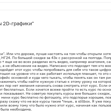
ы 2D-графики
"
". Или что дороже, лучше настоять на том чтобы открыли хотя 
 НГ24. По большой скидке за 43к с рассрочкой на полгода. Поп
 + еще не во всех разделах есть видео, например анатомия, са
а, а не объяснение на видео. Написано что подходит тем кто во
подойдет этот курс чтобы попробовать для себя что такое цифр
ошоп на уровне что и как работает используя планшет, то это н
рфейс основной и куда чего тыкать, чтобы понять как он там р
нажимать чтобы найти нужную статью к этому уроку на которой
сих пор нет желания начинать снова смотреть этот курс. Если 
т бесплатных. Если хочется всеже пройти то есть курс по осн
 показывают. Не советую покупать курсы вне больших скидок, э
ини курс бесплатно по фотошопу, это подспорье хорошее, поэт
разу скажу что не все курсы такие *пные.. в slillbox. Я уже п
чили всему тому что было нужно этот курс, начиная как пользо
 была необходима.