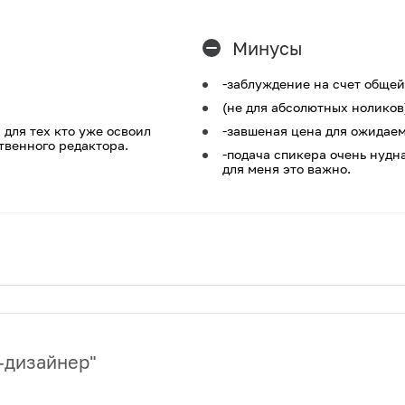
Минусы
-заблуждение на счет обще
(не для абсолютных ноликов
 для тех кто уже освоил
-завшеная цена для ожидае
твенного редактора.
-подача спикера очень нудна
для меня это важно.
-дизайнер
"