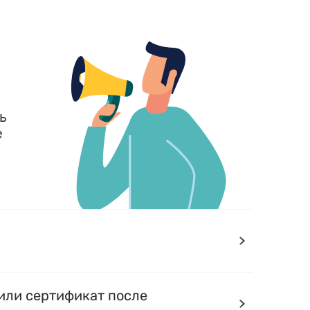
ь
е
или сертификат после