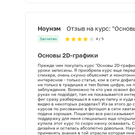
Ноунэм
Отзыв на курс: "
Основ
Засчитан
4
/ 5
Основы 2D-графики
Прежде чем покупать курс "Основы 2D-графики
уроки записаны. Я приобрела курс еще перед
спикере, очень скучно объясняет и монотонно
интересное - только статья, кои в сети дофиг
не только в традишке и тем более цифре, не 
заблуждение. Возможно те кто уже освоил фот
руках не подойдет, там не показывается инте
фиг сразу разберешься в какую папку и куда 
видео в некоторых разделах!! Из-за этого до 
курсов по рисованию в фотошоп в сети хватае
подача хорошая. Пошагово все рассказывают и
поддержку для меня специально еще открыли м
купила этот курс то скоро начну осваивать. С
дизайна и осталась абсолютно довольна. Нау
применять знания в той отрасли которая мне