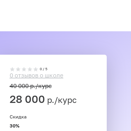
0 / 5
0 отзывов о школе
40 000
р./курс
28 000
р./курс
Скидка
30%