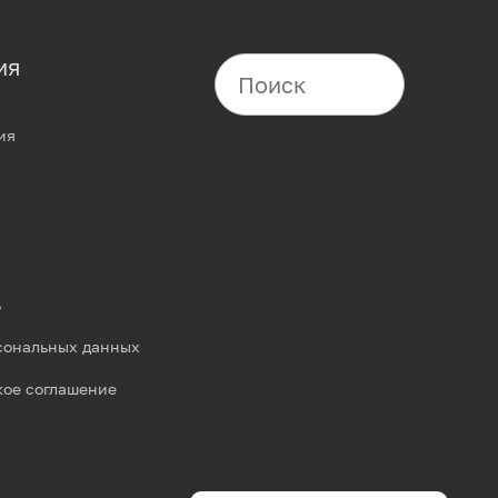
ия
ия
ь
сональных данных
кое соглашение