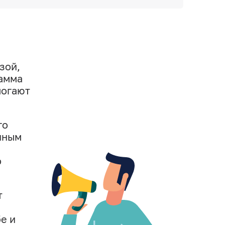
зой,
рамма
могают
го
нным
о
т
е и