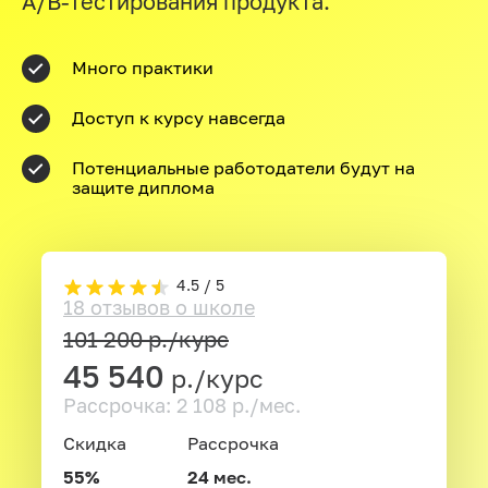
A/B-тестирования продукта.
Много практики
Доступ к курсу навсегда
Потенциальные работодатели будут на
защите диплома
4.5 / 5
18 отзывов о школе
101 200
р./курс
45 540
р./курс
Рассрочка: 2 108 р./мес.
Скидка
Рассрочка
55%
24 мес.