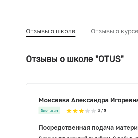
Отзывы о школе
Отзывы о курс
Отзывы о школе "OTUS"
Моисеева Александра Игоревн
Засчитан
3
/ 5
Посредственная подача матери
Купила курс с оплатой от работы. Курс был ш