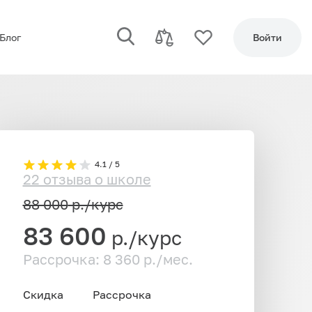
Блог
Войти
4.1 / 5
22 отзыва о школе
88 000
р./курс
83 600
р./курс
Рассрочка: 8 360 р./мес.
Скидка
Рассрочка