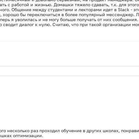
ть с работой и жизнью. Домашки тяжело сдавать, т.к. для этог
ого. Общение между студентами и лекторами идет в Slack - это
п, хорошо бы переключиться в более популярный мессенджер. 
перь я уволилась и не могу больше получать от них сообщения.
о сводит диалог к нулю. Считаю, что при такой организации м
ого несколько раз проходил обучение в других школах, понрав
фишках оптимизации.