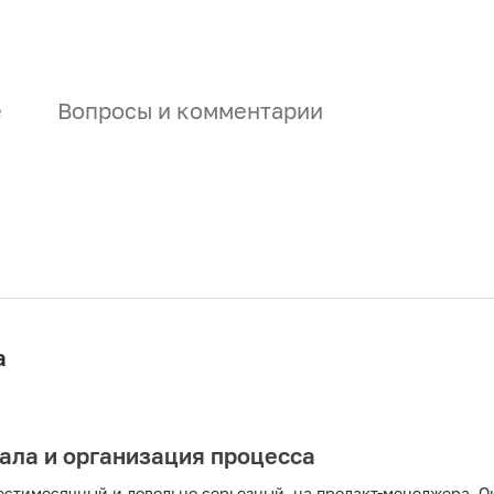
е
Вопросы и комментарии
а
ала и организация процесса
естимесячный и довольно серьезный, на продакт-менеджера. Ок